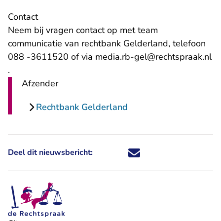
Contact
Neem bij vragen contact op met team
communicatie van rechtbank Gelderland, telefoon
088 -3611520 of via
media.rb-gel@rechtspraak.nl
- U verlaat Rechtspraak.nl
.
Afzender
Rechtbank Gelderland
Deel dit nieuwsbericht:
Deel dit nieuwsbericht via X - U 
Deel dit nieuwsbericht via Fa
Deel dit nieuwsbericht via
Deel dit nieuwsbericht