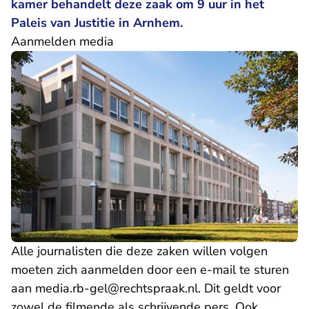
kamer behandelt deze zaak om 9 uur in het
Paleis van Justitie in Arnhem.
Aanmelden media
Alle journalisten die deze zaken willen volgen
moeten zich aanmelden door een e-mail te sturen
- U verlaat Rechtsp
aan
media.rb-gel@rechtspraak.nl
. Dit geldt voor
zowel de filmende als schrijvende pers. Ook