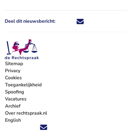
Deel dit nieuwsbericht:
Deel dit nieuwsbericht via X - U 
Deel dit nieuwsbericht via Fa
Deel dit nieuwsbericht via
Deel dit nieuwsbericht
Sitemap
Privacy
Cookies
Toegankelijkheid
Spoofing
Vacatures
- U verlaat Rechtspraak.nl
Archief
Over rechtspraak.nl
English
Volg ons op X (Twitter) - U verlaat Rechtspraak.nl
Volg ons op Facebook - U verlaat Rechtspraak.nl
Volg ons op Instagram - U verlaat Rechtspraak.nl
Volg ons op Youtube - U verlaat Rechtspraak.nl
Volg ons op LinkedIn - U verlaat Rechtspraak.n
'Blijf op de hoogte' nieuwsbrief - U verlaat