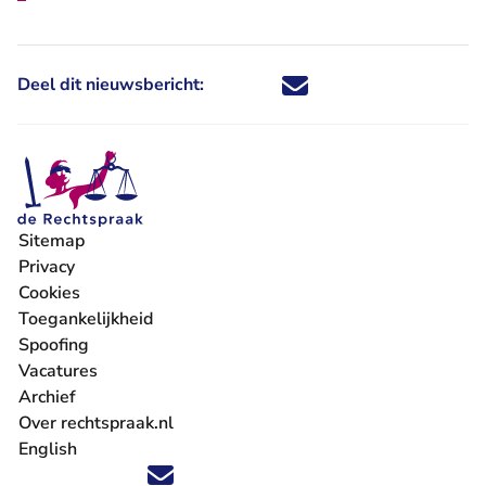
Deel dit nieuwsbericht:
Deel dit nieuwsbericht via X - U 
Deel dit nieuwsbericht via Fa
Deel dit nieuwsbericht via
Deel dit nieuwsbericht
Sitemap
Privacy
Cookies
Toegankelijkheid
Spoofing
Vacatures
- U verlaat Rechtspraak.nl
Archief
Over rechtspraak.nl
English
Volg ons op X (Twitter) - U verlaat Rechtspraak.nl
Volg ons op Facebook - U verlaat Rechtspraak.nl
Volg ons op Instagram - U verlaat Rechtspraak.nl
Volg ons op Youtube - U verlaat Rechtspraak.nl
Volg ons op LinkedIn - U verlaat Rechtspraak.n
'Blijf op de hoogte' nieuwsbrief - U verlaat