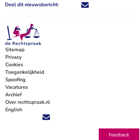
Deel dit nieuwsbericht:
Deel dit nieuwsbericht via X - U 
Deel dit nieuwsbericht via Fa
Deel dit nieuwsbericht via
Deel dit nieuwsbericht
Sitemap
Privacy
Cookies
Toegankelijkheid
Spoofing
Vacatures
- U verlaat Rechtspraak.nl
Archief
Over rechtspraak.nl
English
Volg ons op X (Twitter) - U verlaat Rechtspraak.nl
Volg ons op Facebook - U verlaat Rechtspraak.nl
Volg ons op Instagram - U verlaat Rechtspraak.nl
Volg ons op Youtube - U verlaat Rechtspraak.nl
Volg ons op LinkedIn - U verlaat Rechtspraak.n
'Blijf op de hoogte' nieuwsbrief - U verlaat