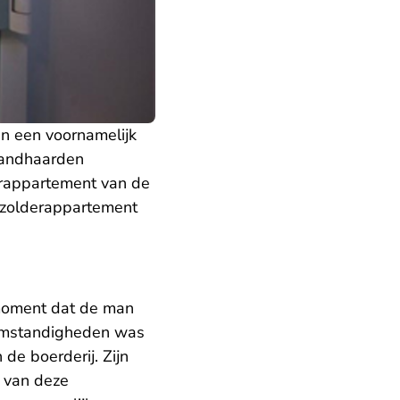
in een voornamelijk
brandhaarden
erappartement van de
t zolderappartement
 moment dat de man
 omstandigheden was
de boerderij. Zijn
 van deze