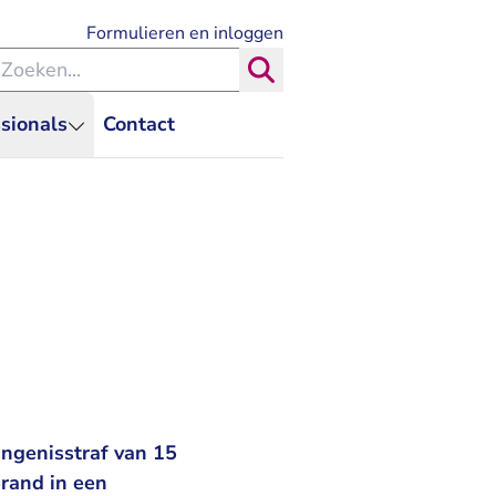
- U verlaat Rechtspraak.nl
Formulieren en inloggen
eken binnen de Rechtspraak
Zoeken
sionals
Contact
angenisstraf van 15
rand in een