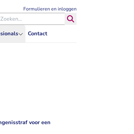
- U verlaat Rechtspraak.nl
Formulieren en inloggen
eken binnen de Rechtspraak
Zoeken
sionals
Contact
ngenisstraf voor een