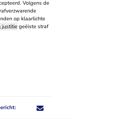
cepteerd. Volgens de
trafverzwarende
nden op klaarlichte
 justitie
geëiste straf
ericht:
Deel dit nieuwsbericht via X - U verlaat Rechtspraa
Deel dit nieuwsbericht via Facebook - U verlaat
Deel dit nieuwsbericht via e-mail
Deel dit nieuwsbericht via LinkedIn - U v