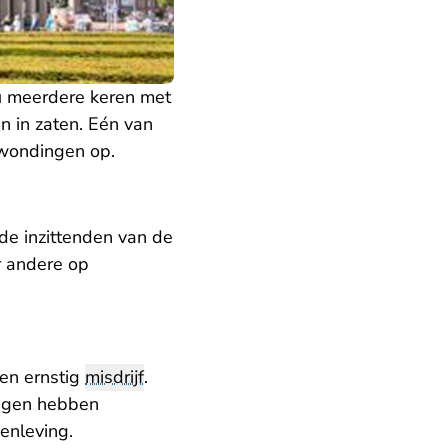
u meerdere keren met
 in zaten. Eén van
rwondingen op.
 de inzittenden van de
er andere op
een ernstig
misdrijf
.
ingen hebben
enleving.