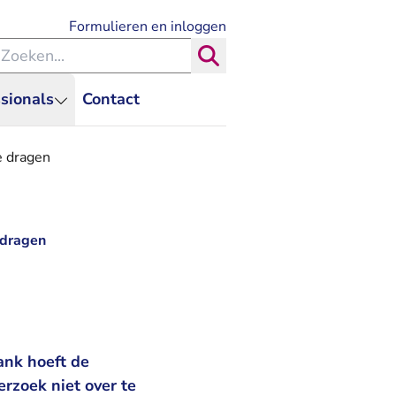
- U verlaat Rechtspraak.nl
Formulieren en inloggen
eken binnen de Rechtspraak
Zoeken
sionals
Contact
e dragen
 dragen
ank hoeft de
rzoek niet over te