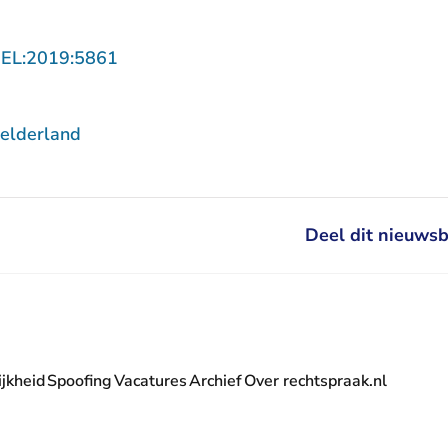
- U verlaat Rechtspraak.nl
GEL:2019:5861
elderland
Deel dit nieuwsb
jkheid
Spoofing
Vacatures
Archief
Over rechtspraak.nl
- U verlaat Rechtspraak.nl
 Rechtspraak.nl
t Rechtspraak.nl
rlaat Rechtspraak.nl
verlaat Rechtspraak.nl
 U verlaat Rechtspraak.nl
' nieuwsbrief - U verlaat Rechtspraak.nl