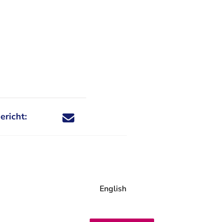
ericht:
Deel dit nieuwsbericht via X - U verlaat Rechtspraa
Deel dit nieuwsbericht via Facebook - U verlaat
Deel dit nieuwsbericht via e-mail
Deel dit nieuwsbericht via LinkedIn - U v
English