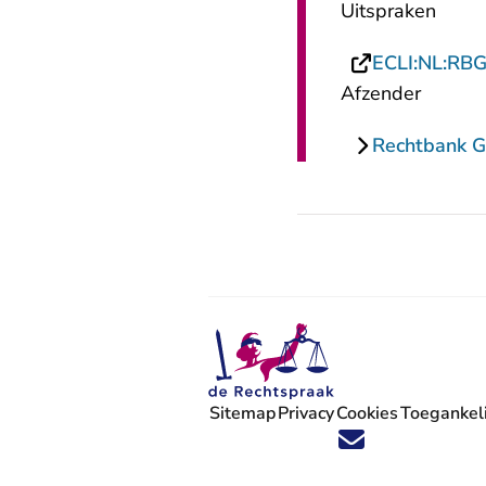
Uitspraken
ECLI:NL:RB
Afzender
Rechtbank G
Sitemap
Privacy
Cookies
Toegankeli
Volg ons op X (Twitter) - U verlaat
Volg ons op Facebook - U verlaa
Volg ons op Instagram - U ve
Volg ons op Youtube - U 
Volg ons op LinkedIn -
'Blijf op de hoogte