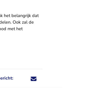
 het belangrijk dat
delen. Ook zal de
rbod met het
ericht:
Deel dit nieuwsbericht via X - U verlaat Rechtspraa
Deel dit nieuwsbericht via Facebook - U verlaat
Deel dit nieuwsbericht via e-mail
Deel dit nieuwsbericht via LinkedIn - U v