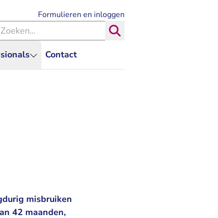
- U verlaat Rechtspraak.nl
Formulieren en inloggen
eken binnen de Rechtspraak
Zoeken
sionals
Contact
gdurig misbruiken
 van 42 maanden,