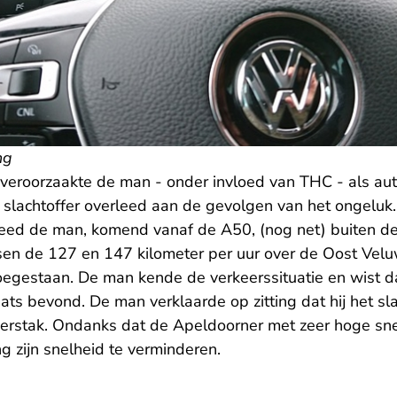
ng
veroorzaakte de man - onder invloed van THC - als au
 slachtoffer overleed aan de gevolgen van het ongeluk.
reed de man, komend vanaf de A50, (nog net) buiten
sen de 127 en 147 kilometer per uur over de Oost Ve
 toegestaan. De man kende de verkeerssituatie en wist 
ats bevond. De man verklaarde op zitting dat hij het sl
verstak. Ondanks dat de Apeldoorner met zeer hoge snel
g zijn snelheid te verminderen.