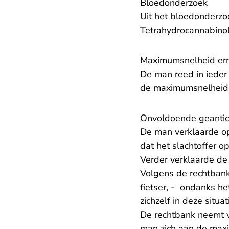
Bloedonderzoek
Uit het bloedonderzo
Tetrahydrocannabinol
Maximumsnelheid ern
De man reed in ieder
de maximumsnelheid 
Onvoldoende geantic
De man verklaarde op z
dat het slachtoffer o
Verder verklaarde de 
Volgens de rechtban
fietser, - ondanks he
zichzelf in deze situa
De rechtbank neemt v
man zich aan de maxi