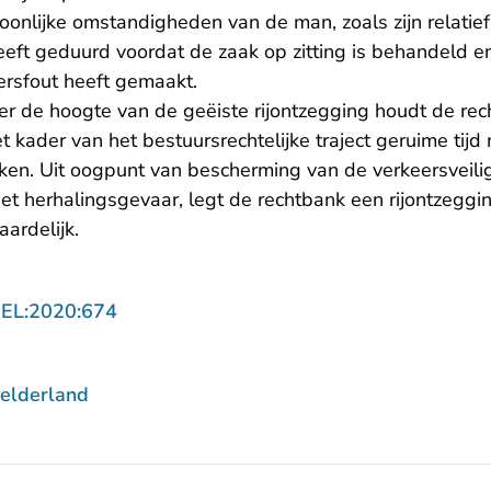
onlijke omstandigheden van de man, zoals zijn relatief 
 heeft geduurd voordat de zaak op zitting is behandeld en
ersfout heeft gemaakt.
ver de hoogte van de geëiste rijontzegging houdt de re
kader van het bestuursrechtelijke traject geruime tijd ni
ken. Uit oogpunt van bescherming van de verkeersveili
het herhalingsgevaar, legt de rechtbank een rijontzeg
ardelijk.
- U verlaat Rechtspraak.nl
GEL:2020:674
elderland