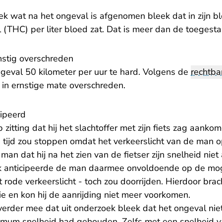
ek wat na het ongeval is afgenomen bleek dat in zijn b
 (THC) per liter bloed zat. Dat is meer dan de toegest
stig overschreden
 geval 50 kilometer per uur te hard. Volgens de
rechtba
in ernstige mate overschreden.
ipeerd
itting dat hij het slachtoffer met zijn fiets zag aankom
p tijd zou stoppen omdat het verkeerslicht van de man 
man dat hij na het zien van de fietser zijn snelheid niet
k anticipeerde de man daarmee onvoldoende op de mog
t rode verkeerslicht - toch zou doorrijden. Hierdoor br
tie en kon hij de aanrijding niet meer voorkomen.
erder mee dat uit onderzoek bleek dat het ongeval ni
mum snelheid had gehouden. Zelfs met een snelheid v