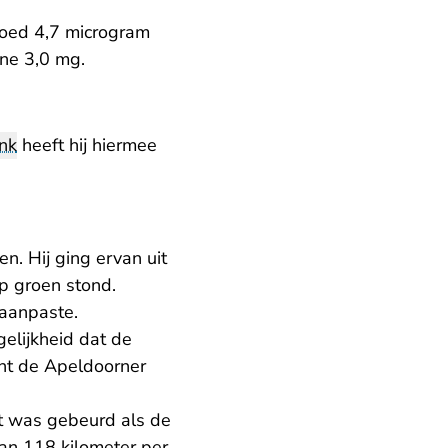
loed 4,7 microgram
ane 3,0 mg.
nk
heeft hij hiermee
en. Hij ging ervan uit
op groen stond.
 aanpaste.
elijkheid dat de
acht de Apeldoorner
et was gebeurd als de
an 118 kilometer per