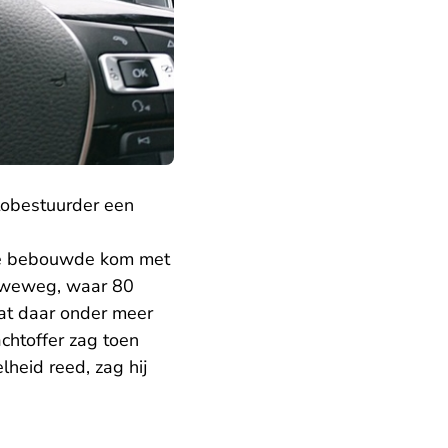
tobestuurder een
 de bebouwde kom met
luweweg, waar 80
dat daar onder meer
achtoffer zag toen
heid reed, zag hij