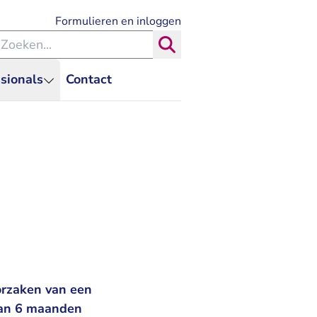
- U verlaat Rechtspraak.nl
Formulieren en inloggen
eken binnen de Rechtspraak
Zoeken
sionals
Contact
orzaken van een
 van 6 maanden