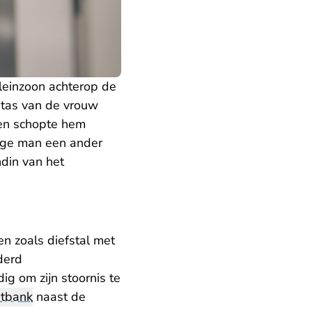
leinzoon achterop de
e tas van de vrouw
 en schopte hem
rige man een ander
ndin van het
n zoals diefstal met
derd
g om zijn stoornis te
htbank
naast de