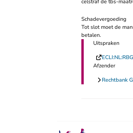
celstraf de tbs-maat
Schadevergoeding
Tot slot moet de man
betalen.
Uitspraken
ECLI:NL:RB
Afzender
Rechtbank G