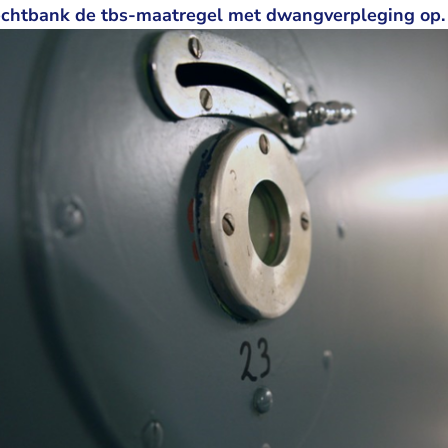
echtbank de tbs-maatregel met dwangverpleging op.