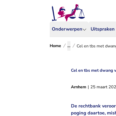
Onderwerpen
Uitspraken
Home
...
Cel en tbs met dwang
Cel en tbs met dwang v
Arnhem
|
25 maart 20
De rechtbank veroor
poging daartoe, mish