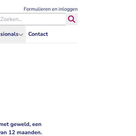
- U verlaat Rechtspraak.nl
Formulieren en inloggen
eken binnen de Rechtspraak
Zoeken
sionals
Contact
 met geweld, een
 van 12 maanden.