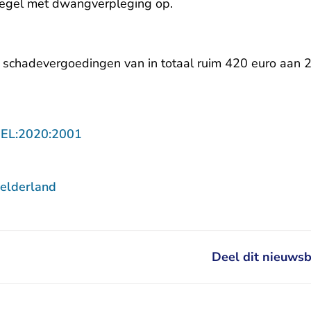
regel met dwangverpleging op.
 schadevergoedingen van in totaal ruim 420 euro aan 2
- U verlaat Rechtspraak.nl
GEL:2020:2001
elderland
Deel dit nieuwsb