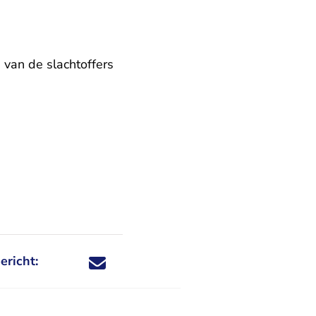
 van de slachtoffers
ericht:
Deel dit nieuwsbericht via X - U verlaat Rechtspraa
Deel dit nieuwsbericht via Facebook - U verlaat
Deel dit nieuwsbericht via e-mail
Deel dit nieuwsbericht via LinkedIn - U v