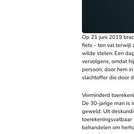
Op 21 juni 2019 brac
fiets - ten val terwi
wilde stelen. Een dag
vervolgens, omdat hi
persoon, door hem in z
slachtoffer die door
Verminderd toereken
De 30-jarige man is i
geweld. Uit deskundig
toerekeningsvatbaar 
behandelen om herha