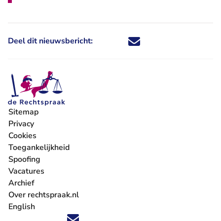
Deel dit nieuwsbericht:
Deel dit nieuwsbericht via X - U 
Deel dit nieuwsbericht via Fa
Deel dit nieuwsbericht via
Deel dit nieuwsbericht
Sitemap
Privacy
Cookies
Toegankelijkheid
Spoofing
Vacatures
- U verlaat Rechtspraak.nl
Archief
Over rechtspraak.nl
English
Volg ons op X (Twitter) - U verlaat Rechtspraak.nl
Volg ons op Facebook - U verlaat Rechtspraak.nl
Volg ons op Instagram - U verlaat Rechtspraak.nl
Volg ons op Youtube - U verlaat Rechtspraak.nl
Volg ons op LinkedIn - U verlaat Rechtspraak.n
'Blijf op de hoogte' nieuwsbrief - U verlaat