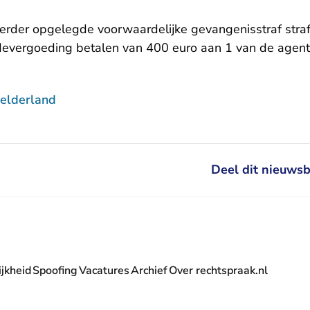
eerder opgelegde voorwaardelijke gevangenisstraf stra
adevergoeding betalen van 400 euro aan 1 van de agent
elderland
Deel dit nieuwsb
jkheid
Spoofing
Vacatures
Archief
Over rechtspraak.nl
- U verlaat Rechtspraak.nl
 Rechtspraak.nl
t Rechtspraak.nl
rlaat Rechtspraak.nl
verlaat Rechtspraak.nl
 U verlaat Rechtspraak.nl
' nieuwsbrief - U verlaat Rechtspraak.nl