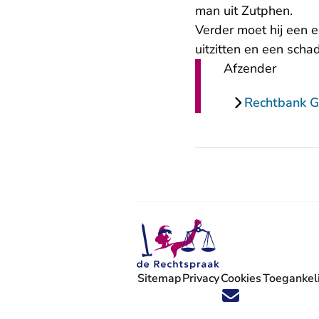
man uit Zutphen.
Verder moet hij een 
uitzitten en een sch
Afzender
Rechtbank G
Sitemap
Privacy
Cookies
Toegankeli
Volg ons op X (Twitter) - U verlaat
Volg ons op Facebook - U verlaa
Volg ons op Instagram - U ve
Volg ons op Youtube - U 
Volg ons op LinkedIn -
'Blijf op de hoogte