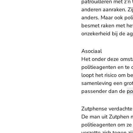
patrouilleren met z’n
anderen aanraken. Zij
anders. Maar ook pol
besmet raken met het 
onzekerheid bij de ag
Asociaal
Het onder deze omsta
politieagenten en te 
loopt het risico om 
samenleving een grot
passender dan de
po
Zutphense verdachte
De man uit Zutphen m
politieagenten om ze
verzette zich tegen z