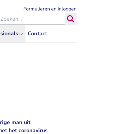
- U verlaat Rechtspraak.nl
Formulieren en inloggen
eken binnen de Rechtspraak
Zoeken
sionals
Contact
rige man uit
et het coronavirus