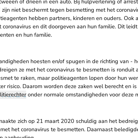
 tweeën of drieën in een auto. Bij hulpverlening of arre
 zijn niet beschermt tegen besmetting met het coronavi
itieagenten hebben partners, kinderen en ouders. Ook
coronavirus en dit doorgeven aan hun familie. Dit leidt
enten en hun familie.
ndigheden hoesten en/of spugen in de richting van - he
dreigen ze met het coronavirus te besmetten is ronduit 
besmet te raken, maar politieagenten lopen door hun we
er risico. Daarom worden deze zaken wel berecht en is
litierechter
onder normale omstandigheden voor deze mi
aakte zich op 21 maart 2020 schuldig aan het bedrei
 met het coronavirus te besmetten. Daarnaast beledigd
ijn aanhouding.