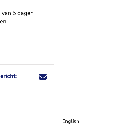
f van 5 dagen
en.
ericht:
Deel dit nieuwsbericht via X - U verlaat Rechtspraa
Deel dit nieuwsbericht via Facebook - U verlaat
Deel dit nieuwsbericht via e-mail
Deel dit nieuwsbericht via LinkedIn - U v
English