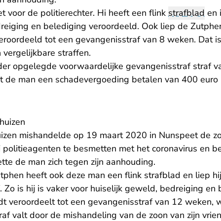
 voor de politierechter. Hi heeft een flink
strafblad
en i
reiging en belediging veroordeeld. Ook liep de Zutphe
eroordeeld tot een gevangenisstraf van 8 weken. Dat is 
 vergelijkbare straffen.
der opgelegde voorwaardelijke gevangenisstraf straf 
moet de man een schadevergoeding betalen van 400 euro
huizen
izen mishandelde op 19 maart 2020 in Nunspeet de zoon
j politieagenten te besmetten met het coronavirus en b
ette de man zich tegen zijn aanhouding.
tphen heeft ook deze man een flink strafblad en liep hij
 Zo is hij is vaker voor huiselijk geweld, bedreiging en
dt veroordeelt tot een gevangenisstraf van 12 weken,
raf valt door de mishandeling van de zoon van zijn vrie