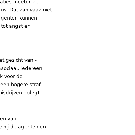
staties moeten ze
rus. Dat kan vaak niet
 agenten kunnen
 tot angst en
t gezicht van -
asociaal. Iedereen
rk voor de
 een hogere straf
sdrijven oplegt.
gen van
e hij de agenten en