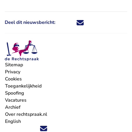
Deel dit nieuwsbericht:
Deel dit nieuwsbericht via X - U 
Deel dit nieuwsbericht via Fa
Deel dit nieuwsbericht via
Deel dit nieuwsbericht
Sitemap
Privacy
Cookies
Toegankelijkheid
Spoofing
Vacatures
- U verlaat Rechtspraak.nl
Archief
Over rechtspraak.nl
English
Volg ons op X (Twitter) - U verlaat Rechtspraak.nl
Volg ons op Facebook - U verlaat Rechtspraak.nl
Volg ons op Instagram - U verlaat Rechtspraak.nl
Volg ons op Youtube - U verlaat Rechtspraak.nl
Volg ons op LinkedIn - U verlaat Rechtspraak.n
'Blijf op de hoogte' nieuwsbrief - U verlaat