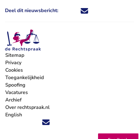
Deel dit nieuwsbericht:
Deel dit nieuwsbericht via X - U 
Deel dit nieuwsbericht via Fa
Deel dit nieuwsbericht via
Deel dit nieuwsbericht
Sitemap
Privacy
Cookies
Toegankelijkheid
Spoofing
Vacatures
- U verlaat Rechtspraak.nl
Archief
Over rechtspraak.nl
English
Volg ons op X (Twitter) - U verlaat Rechtspraak.nl
Volg ons op Facebook - U verlaat Rechtspraak.nl
Volg ons op Instagram - U verlaat Rechtspraak.nl
Volg ons op Youtube - U verlaat Rechtspraak.nl
Volg ons op LinkedIn - U verlaat Rechtspraak.n
'Blijf op de hoogte' nieuwsbrief - U verlaat