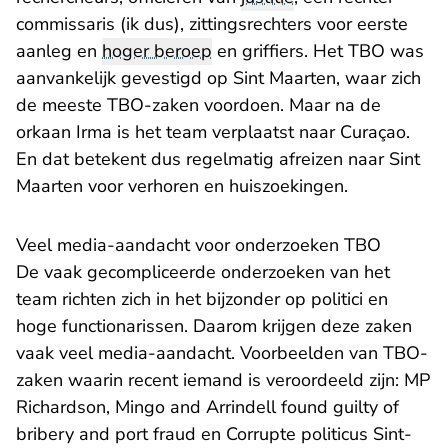
commissaris (ik dus), zittingsrechters voor eerste
aanleg en
hoger beroep
en griffiers. Het TBO was
aanvankelijk gevestigd op Sint Maarten, waar zich
de meeste TBO-zaken voordoen. Maar na de
orkaan Irma is het team verplaatst naar Curaçao.
En dat betekent dus regelmatig afreizen naar Sint
Maarten voor verhoren en huiszoekingen.
Veel media-aandacht voor onderzoeken TBO
De vaak gecompliceerde onderzoeken van het
team richten zich in het bijzonder op politici en
hoge functionarissen. Daarom krijgen deze zaken
vaak veel media-aandacht. Voorbeelden van TBO-
zaken waarin recent iemand is veroordeeld zijn:
MP
Richardson, Mingo and Arrindell found guilty of
- U verlaat Rechtspraak.nl
bribery and port fraud
en
Corrupte politicus Sint-