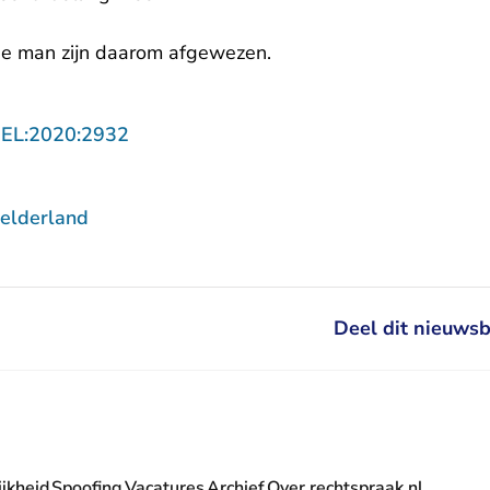
de man zijn daarom afgewezen.
- U verlaat Rechtspraak.nl
GEL:2020:2932
elderland
Deel dit nieuwsb
jkheid
Spoofing
Vacatures
Archief
Over rechtspraak.nl