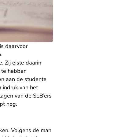
is daarvoor
.
Zij eiste daarin
t te hebben
en aan de studente
 indruk van het
slagen van de SLB’ers
pt nog.
kken. Volgens de man