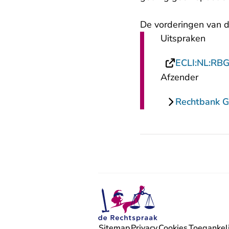
De vorderingen van 
Uitspraken
ECLI:NL:RB
Afzender
Rechtbank G
Sitemap
Privacy
Cookies
Toegankeli