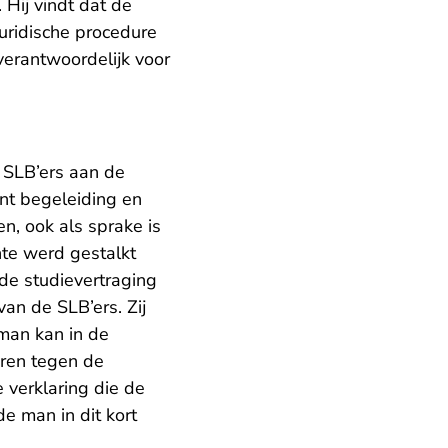
Hij vindt dat de
juridische procedure
verantwoordelijk voor
 SLB’ers aan de
t begeleiding en
n, ook als sprake is
nte werd gestalkt
 de studievertraging
van de SLB’ers. Zij
man kan in de
eren tegen de
 verklaring die de
e man in dit kort