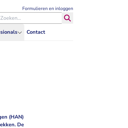
- U verlaat Rechtspraak.nl
Formulieren en inloggen
eken binnen de Rechtspraak
Zoeken
sionals
Contact
gen (HAN)
rekken. De