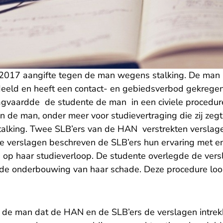
2017 aangifte tegen de man wegens stalking. De man 
rdeeld en heeft een contact- en gebiedsverbod gekregen
vaardde de studente de man in een civiele procedure. 
 de man, onder meer voor studievertraging die zij zeg
alking. Twee SLB’ers van de HAN verstrekten verslag
die verslagen beschreven de SLB’ers hun ervaring met en
ng op haar studieverloop. De studente overlegde de ver
 de onderbouwing van haar schade. Deze procedure loo
 de man dat de HAN en de SLB’ers de verslagen intre