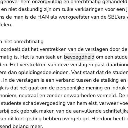
genover hem onzorgvuldig en onrechtmatig gehandeld. 
en niet deskundig zijn om zulke verklaringen voor een 
ens de man is de HAN als werkgeefster van de SBL’ers 
delen.
n niet onrechtmatig
 oordeelt dat het verstrekken van de verslagen door de
matig is. Het is hun taak en
bevoegdheid
om een studen
den. Het verstrekken van deze verslagen past daarbinne
ere dan opleidingsdoeleinden. Vast staat dat de stude
g. In de verslagen is een verband tussen de stalking en
ijk is dat het gaat om de persoonlijke mening en indruk 
anoniem, neutraal en zonder onwaarheden vermeld. De 
 studente schadevergoeding van hem eist, verweer vo
arbij ook gebruik maken van de aanvullende schriftelijke
van dit kort geding hebben overgelegd. Hierdoor heeft d
send belang meer.