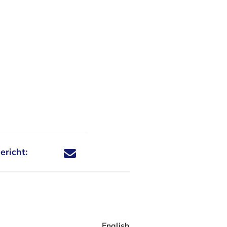
ericht:
Deel dit nieuwsbericht via X - U verlaat Rechtspraa
Deel dit nieuwsbericht via Facebook - U verlaat
Deel dit nieuwsbericht via e-mail
Deel dit nieuwsbericht via LinkedIn - U v
English