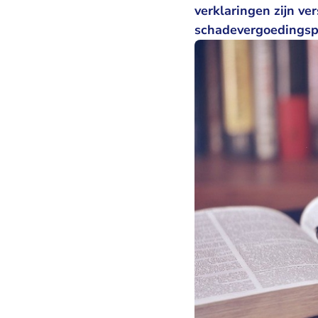
verklaringen zijn ve
schadevergoedingspr