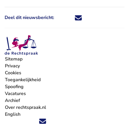
Deel dit nieuwsbericht:
Deel dit nieuwsbericht via X - U 
Deel dit nieuwsbericht via Fa
Deel dit nieuwsbericht via
Deel dit nieuwsbericht
Sitemap
Privacy
Cookies
Toegankelijkheid
Spoofing
Vacatures
- U verlaat Rechtspraak.nl
Archief
Over rechtspraak.nl
English
Volg ons op X (Twitter) - U verlaat Rechtspraak.nl
Volg ons op Facebook - U verlaat Rechtspraak.nl
Volg ons op Instagram - U verlaat Rechtspraak.nl
Volg ons op Youtube - U verlaat Rechtspraak.nl
Volg ons op LinkedIn - U verlaat Rechtspraak.n
'Blijf op de hoogte' nieuwsbrief - U verlaat