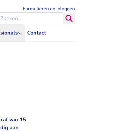
- U verlaat Rechtspraak.nl
Formulieren en inloggen
eken binnen de Rechtspraak
Zoeken
sionals
Contact
traf van 15
dig aan