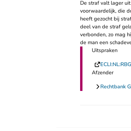
De straf valt lager 
voorwaardelijk, die 
heeft gezocht bij str
deel van de straf gel
verbonden, zo mag hi
de man een schadever
Uitspraken
ECLI:NL:RB
Afzender
Rechtbank G