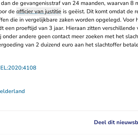
uit dan de gevangenisstraf van 24 maanden, waarvan 8
door de
officier van justitie
is geëist. Dit komt omdat de r
affen die in vergelijkbare zaken worden opgelegd. Voor 
dt een proeftijd van 3 jaar. Hieraan zitten verschillend
j onder andere geen contact meer zoeken met het slacht
goeding van 2 duizend euro aan het slachtoffer betale
- U verlaat Rechtspraak.nl
GEL:2020:4108
elderland
Deel dit nieuwsb