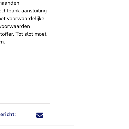
 maanden
echtbank aansluiting
het voorwaardelijke
e voorwaarden
offer. Tot slot moet
n.
ericht:
Deel dit nieuwsbericht via X - U verlaat Rechtspraa
Deel dit nieuwsbericht via Facebook - U verlaat
Deel dit nieuwsbericht via e-mail
Deel dit nieuwsbericht via LinkedIn - U v