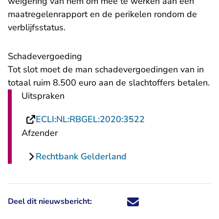
weigering van hem om mee te werken aan een
maatregelenrapport en de perikelen rondom de
verblijfsstatus.
Schadevergoeding
Tot slot moet de man schadevergoedingen van in
totaal ruim 8.500 euro aan de slachtoffers betalen.
Uitspraken
- U verlaat Rechts
ECLI:NL:RBGEL:2020:3522
Afzender
Rechtbank Gelderland
Deel dit nieuwsbericht:
Deel dit nieuwsbericht via X - U 
Deel dit nieuwsbericht via Fa
Deel dit nieuwsbericht via
Deel dit nieuwsbericht