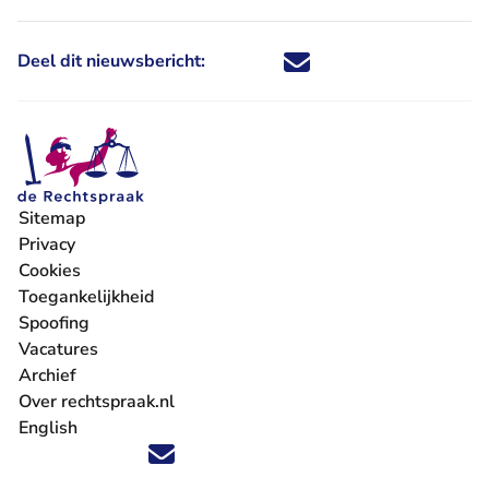
Deel dit nieuwsbericht:
Deel dit nieuwsbericht via X - U 
Deel dit nieuwsbericht via Fa
Deel dit nieuwsbericht via
Deel dit nieuwsbericht
Sitemap
Privacy
Cookies
Toegankelijkheid
Spoofing
Vacatures
- U verlaat Rechtspraak.nl
Archief
Over rechtspraak.nl
English
Volg ons op X (Twitter) - U verlaat Rechtspraak.nl
Volg ons op Facebook - U verlaat Rechtspraak.nl
Volg ons op Instagram - U verlaat Rechtspraak.nl
Volg ons op Youtube - U verlaat Rechtspraak.nl
Volg ons op LinkedIn - U verlaat Rechtspraak.n
'Blijf op de hoogte' nieuwsbrief - U verlaat