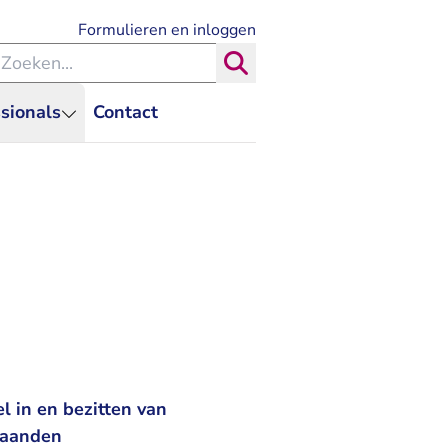
- U verlaat Rechtspraak.nl
Formulieren en inloggen
eken binnen de Rechtspraak
Zoeken
sionals
Contact
l in en bezitten van
 maanden