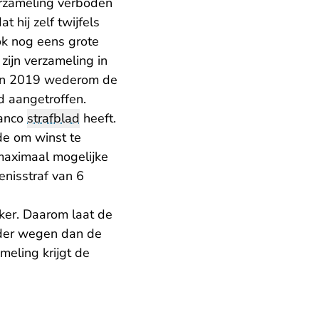
erzameling verboden
 hij zelf twijfels
ok nog eens grote
zijn verzameling in
j in 2019 wederom de
d aangetroffen.
lanco
strafblad
heeft.
de om winst te
maximaal mogelijke
enisstraf van 6
eker. Daarom laat de
rder wegen dan de
meling krijgt de