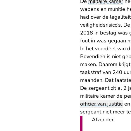
De
militaire kamer
nee
wapens en munitie hee
had over de legalitei
veiligheidsrisico’s. 
2018 in beslag was g
fout in was gegaan m
In het voordeel van 
Bovendien is niet ge
maken. Daarom krijgt
taakstraf van 240 uu
maanden. Dat laatste 
De sergeant zit al 2 
militaire kamer de p
officier van justitie
en 
sergeant niet meer te
Afzender