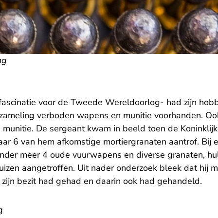
ng
 fascinatie voor de Tweede Wereldoorlog- had zijn hobb
zameling verboden wapens en munitie voorhanden. Ook
 munitie. De sergeant kwam in beeld toen de Koninklij
r 6 van hem afkomstige mortiergranaten aantrof. Bij ee
der meer 4 oude vuurwapens en diverse granaten, hul
uizen aangetroffen. Uit nader onderzoek bleek dat hij 
 zijn bezit had gehad en daarin ook had gehandeld.
g