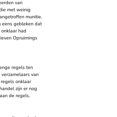
eerden van
die met weinig
ngetroffen munitie.
g eens gebleken dat
e onklaar had
sieven Opruimings
enge regels ten
m verzamelaars van
regels onklaar
handel zijn er nog
aan de regels.