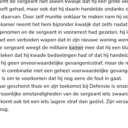
mt de sergeant niet alleen kwalijk dat hij een grote v
ft gehad, maar ook dat hij daarin handelde ondanks dat
t daarvan. Door zelf munitie onklaar te maken nam hij o
De kamer neemt het hem bijzonder kwalijk dat zelfs nadat 
enomen en de sergeant in voorarrest had gezeten, hi
et een verboden wapen dat in zijn nieuwe woning wer
de sergeant weegt de militaire
kamer
mee dat hij een b
bleken dat hij kwade bedoelingen had of dat hij handel
 hij geen onvoorwaardelijke gevangenisstraf, maar de 
r in combinatie met een geheel voorwaardelijke gevang
is om te voorkomen dat hij nog eens de fout in gaat.
jaar geschorst thuis en zijn toekomst bij Defensie is onz
ersoonlijke omstandigheden van de sergeant iets zwaa
komt ook tot een iets lagere straf dan geëist. Zijn verza
rug.