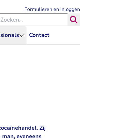
- U verlaat Rechtspraak.nl
Formulieren en inloggen
eken binnen de Rechtspraak
Zoeken
sionals
Contact
cocaïnehandel. Zij
ge man, eveneens