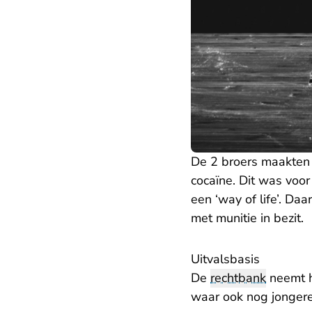
De 2 broers maakten 
cocaïne. Dit was voo
een ‘way of life’. D
met munitie in bezit.
Uitvalsbasis
De
rechtbank
neemt he
waar ook nog jongere