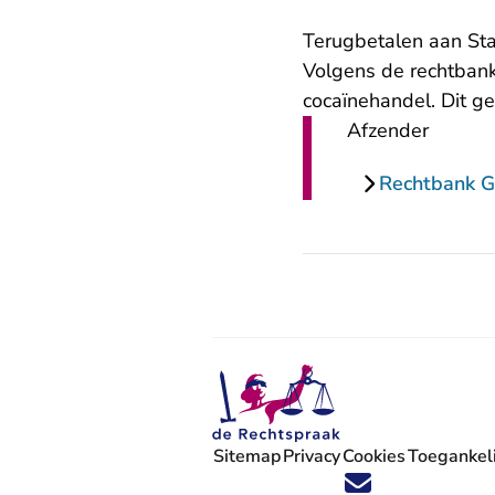
Terugbetalen aan St
Volgens de rechtban
cocaïnehandel. Dit g
Afzender
Rechtbank G
Sitemap
Privacy
Cookies
Toegankeli
Volg ons op X (Twitter) - U verlaat
Volg ons op Facebook - U verlaa
Volg ons op Instagram - U ve
Volg ons op Youtube - U 
Volg ons op LinkedIn -
'Blijf op de hoogte