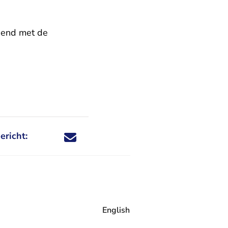
iend met de
ericht:
Deel dit nieuwsbericht via X - U verlaat Rechtspraa
Deel dit nieuwsbericht via Facebook - U verlaat
Deel dit nieuwsbericht via e-mail
Deel dit nieuwsbericht via LinkedIn - U v
English