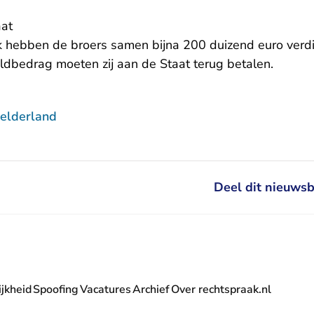
aat
k hebben de broers samen bijna 200 duizend euro verd
eldbedrag moeten zij aan de Staat terug betalen.
elderland
Deel dit nieuwsb
jkheid
Spoofing
Vacatures
Archief
Over rechtspraak.nl
- U verlaat Rechtspraak.nl
 Rechtspraak.nl
t Rechtspraak.nl
rlaat Rechtspraak.nl
verlaat Rechtspraak.nl
 U verlaat Rechtspraak.nl
' nieuwsbrief - U verlaat Rechtspraak.nl