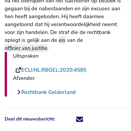
na het overlijden van het slachtoffer op bezoek is
gegaan bij de nabestaanden en zijn excuses aan
hen heeft aangeboden. Hij heeft daarmee
aangetoond dat hij verantwoordelijkheid neemt
voor zijn handelen. De straf die de rechtbank
oplegt is gelijk aan de
eis
van de
officier van justitie
.
Uitspraken
- U verlaat Rechts
ECLI:NL:RBGEL:2020:4585
Afzender
Rechtbank Gelderland
Deel dit nieuwsbericht:
Deel dit nieuwsbericht via X - U 
Deel dit nieuwsbericht via Fa
Deel dit nieuwsbericht via
Deel dit nieuwsbericht