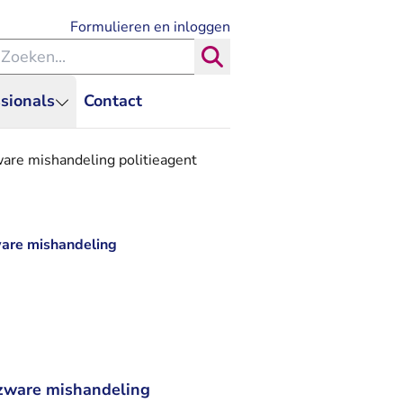
- U verlaat Rechtspraak.nl
Formulieren en inloggen
eken binnen de Rechtspraak
Zoeken
sionals
Contact
are mishandeling politieagent
ware mishandeling
 zware mishandeling