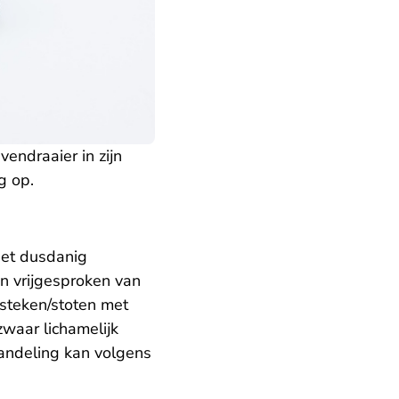
endraaier in zijn
g op.
niet dusdanig
an vrijgesproken van
steken/stoten met
zwaar lichamelijk
handeling kan volgens