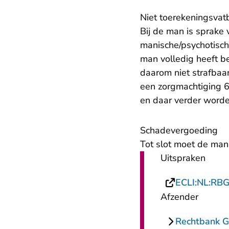
Niet toerekeningsvat
Bij de man is sprake 
manische/psychotisch
man volledig heeft b
daarom niet strafbaar
een zorgmachtiging 6
en daar verder word
​Schadevergoeding
Tot slot moet de man
Uitspraken
ECLI:NL:RB
Afzender
Rechtbank G