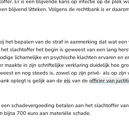
offer. Er is een blijvende kans op infectie op de plek w
 een blijvend litteken. Volgens de rechtbank is er daar
j het bepalen van de straf in aanmerking dat wat een v
 het slachtoffer het begin is geweest van een lang hers
nodige lichamelijke en psychische klachten ervaren en 
r maakte in zijn schriftelijke verklaring duidelijk hoe g
eest en nog steeds is, zowel op zijn privé- als op zij
bank oplegt is gelijk aan de
eis
van de
officier van justit
 een schadevergoeding betalen aan het slachtoffer van
n bijna 700 euro aan materiële schade.