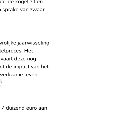
aar de kogel zit en
om sprake van zwaar
rolijke jaarwisseling
telproces. Het
ervaart deze nog
root de impact van het
n werkzame leven.
ie
.
 7 duizend euro aan