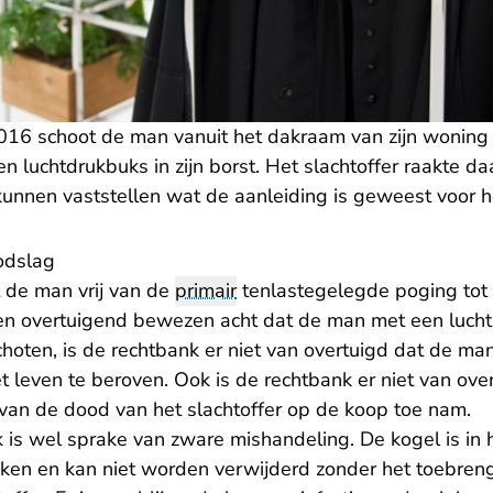
6 schoot de man vanuit het dakraam van zijn woning e
n luchtdrukbuks in zijn borst. Het slachtoffer raakte d
kunnen vaststellen wat de aanleiding is geweest voor h
odslag
 de man vrij van de
primair
tenlastegelegde poging tot
en overtuigend bewezen acht dat de man met een lucht
choten, is de rechtbank er niet van overtuigd dat de ma
et leven te beroven. Ook is de rechtbank er niet van ov
 van de dood van het slachtoffer op de koop toe nam.
 is wel sprake van zware mishandeling. De kogel is in 
steken en kan niet worden verwijderd zonder het toebre