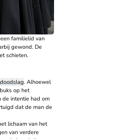
en familielid van
aarbij gewond. De
et schieten.
doodslag
. Alhoewel
buks op het
n de intentie had om
ertuigd dat de man de
het lichaam van het
ngen van verdere