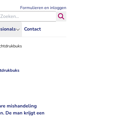
- U verlaat Rechtspraak.nl
Formulieren en inloggen
eken binnen de Rechtspraak
Zoeken
sionals
Contact
chtdrukbuks
htdrukbuks
are mishandeling
n. De man krijgt een