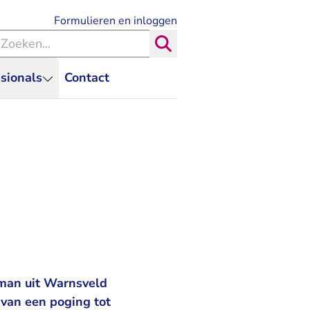
- U verlaat Rechtspraak.nl
Formulieren en inloggen
eken binnen de Rechtspraak
Zoeken
sionals
Contact
 man uit Warnsveld
 van een poging tot