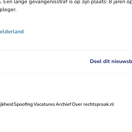
 Een lange gevangenisstraf is op zijn plaats: 8 jaren o
pleger.
elderland
Deel dit nieuwsb
jkheid
Spoofing
Vacatures
Archief
Over rechtspraak.nl
- U verlaat Rechtspraak.nl
 Rechtspraak.nl
t Rechtspraak.nl
rlaat Rechtspraak.nl
verlaat Rechtspraak.nl
 U verlaat Rechtspraak.nl
' nieuwsbrief - U verlaat Rechtspraak.nl