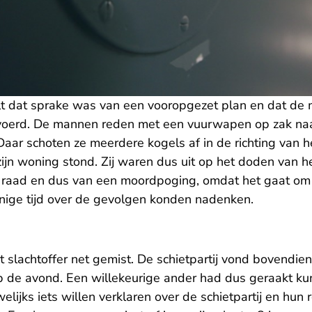
t dat sprake was van een vooropgezet plan en dat de
oerd. De mannen reden met een vuurwapen op zak naa
Daar schoten ze meerdere kogels af in de richting van he
jn woning stond. Zij waren dus uit op het doden van het
 raad en dus van een moordpoging, omdat het gaat om
ige tijd over de gevolgen konden nadenken.
slachtoffer net gemist. De schietpartij vond bovendien
 de avond. Een willekeurige ander had dus geraakt k
jks iets willen verklaren over de schietpartij en hun ro