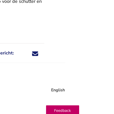
p voor de schutter en
ericht:
Deel dit nieuwsbericht via X - U verlaat Rechtspraa
Deel dit nieuwsbericht via Facebook - U verlaat
Deel dit nieuwsbericht via e-mail
Deel dit nieuwsbericht via LinkedIn - U v
English