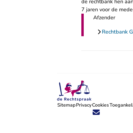
de rechtbank hen aan.
7 jaren voor de mede
Afzender
Rechtbank G
Sitemap
Privacy
Cookies
Toegankeli
Volg ons op X (Twitter) - U verlaat
Volg ons op Facebook - U verlaa
Volg ons op Instagram - U ve
Volg ons op Youtube - U 
Volg ons op LinkedIn -
'Blijf op de hoogte