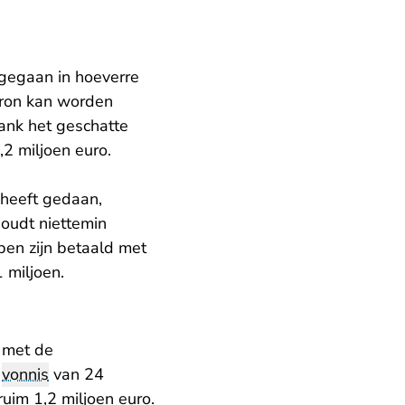
gegaan in hoeverre
bron kan worden
ank het geschatte
2 miljoen euro.
 heeft gedaan,
houdt niettemin
pen zijn betaald met
 miljoen.
g met de
j
vonnis
van 24
uim 1,2 miljoen euro.