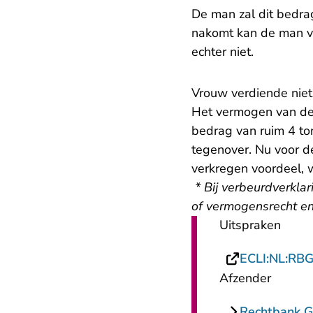
De man zal dit bedrag
nakomt kan de man vo
echter niet.
Vrouw verdiende nie
Het vermogen van de
bedrag van ruim 4 to
tegenover. Nu voor d
verkregen voordeel, wi
*
Bij verbeurdverkla
of vermogensrecht en
Uitspraken
ECLI:NL:RB
Afzender
Rechtbank G