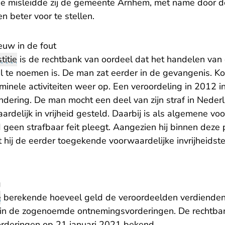
e misleidde zij de gemeente Arnhem, met name door de 
n beter voor te stellen.
ieuw in de fout
titie
is de rechtbank van oordeel dat het handelen van
te noemen is. De man zat eerder in de gevangenis. Kort n
riminele activiteiten weer op. Een veroordeling in 2012 i
dering. De man mocht een deel van zijn straf in Nederla
rdelijk in vrijheid gesteld. Daarbij is als algemene v
ijd geen strafbaar feit pleegt. Aangezien hij binnen deze
 hij de eerder toegekende voorwaardelijke invrijheidst
g
e
berekende hoeveel geld de veroordeelden verdienden
at in de zogenoemde ontnemingsvorderingen. De rechtb
orderingen op 21 januari 2021 bekend.