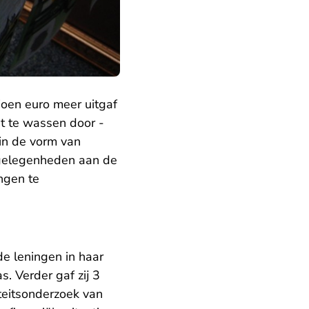
joen euro meer uitgaf
t te wassen door -
 in de vorm van
cagelegenheden aan de
ngen te
e leningen in haar
s. Verder gaf zij 3
teitsonderzoek van