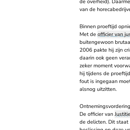
de overheid). Daarme
van de horecabedrijve
​Binnen proeftijd opn
Met de
officier van jus
buitengewoon brutaal 
2006 pakte hij zijn c
daarin ook geen veran
zeker moment voorwaa
hij tijdens de proeft
fout is ingegaan moet
alsnog uitzitten.
​Ontnemingsvorderin
De officier van
Justiti
de delicten. Dit sta
beslissing op deze v