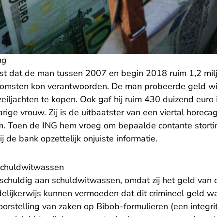
ng
ast dat de man tussen 2007 en begin 2018 ruim 1,2 mil
nkomsten kon verantwoorden. De man probeerde geld wi
eiljachten te kopen. Ook gaf hij ruim 430 duizend euro
rige vrouw. Zij is de uitbaatster van een viertal hore
m. Toen de ING hem vroeg om bepaalde contante storti
j de bank opzettelijk onjuiste informatie.
schuldwitwassen
schuldig aan schuldwitwassen, omdat zij het geld van d
edelijkerwijs kunnen vermoeden dat dit crimineel geld wa
oorstelling van zaken op Bibob-formulieren (een integri