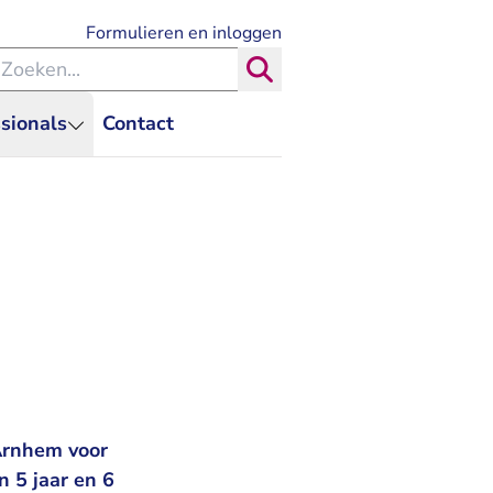
- U verlaat Rechtspraak.nl
Formulieren en inloggen
eken binnen de Rechtspraak
Zoeken
sionals
Contact
 Arnhem voor
n 5 jaar en 6