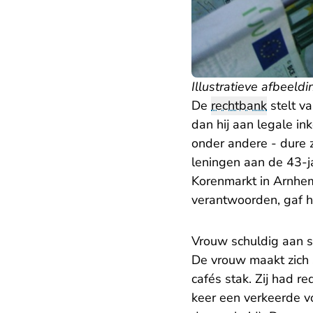
Illustratieve afbeeldi
De
rechtbank
stelt v
dan hij aan legale i
onder andere - dure z
leningen aan de 43-ja
Korenmarkt in Arnhe
verantwoorden, gaf hi
Vrouw schuldig aan 
De vrouw maakt zich 
cafés stak. Zij had r
keer een verkeerde v