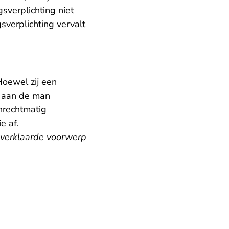
sverplichting niet
verplichting vervalt
oewel zij een
g aan de man
nrechtmatig
e af.
d verklaarde voorwerp