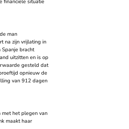
financiële situatie
 de man
a zijn vrijlating in
n Spanje bracht
nd uitzitten en is op
oorwaarde gesteld dat
 proeftijd opnieuw de
elling van 912 dagen
 met het plegen van
ank maakt haar