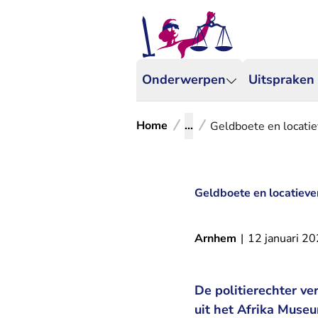
Onderwerpen
Uitspraken
Home
...
Geldboete en locati
Geldboete en locatiev
Arnhem
|
12 januari 2
De politierechter ve
uit het Afrika Muse