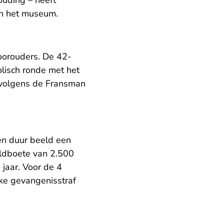
uding – heeft
in het museum.
oorouders. De 42-
olisch ronde met het
d volgens de Fransman
 en duur beeld een
geldboete van 2.500
jaar. Voor de 4
jke gevangenisstraf