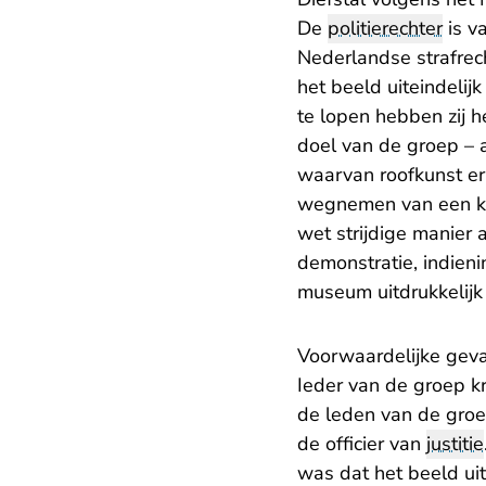
De
politierechter
is v
Nederlandse strafrech
het beeld uiteindeli
te lopen hebben zij 
doel van de groep – a
waarvan roofkunst er e
wegnemen van een ku
wet strijdige manier
demonstratie, indieni
museum uitdrukkelijk
Voorwaardelijke geva
Ieder van de groep k
de leden van de groep
de officier van
justitie
was dat het beeld uit