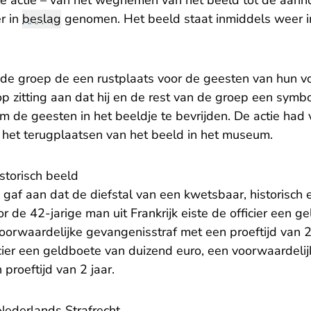
 actie – van het wegnemen van het beeld tot de aanho
r in
beslag
genomen. Het beeld staat inmiddels weer 
 de groep de een rustplaats voor de geesten van hun v
p zitting aan dat hij en de rest van de groep een symb
m de geesten in het beeldje te bevrijden. De actie ha
het terugplaatsen van het beeld in het museum.
istorisch beeld
gaf aan dat de diefstal van een kwetsbaar, historisch
oor de 42-jarige man uit Frankrijk eiste de officier een 
orwaardelijke gevangenisstraf met een proeftijd van 2 
icier een geldboete van duizend euro, een voorwaardeli
roeftijd van 2 jaar.
Nederlands Strafrecht