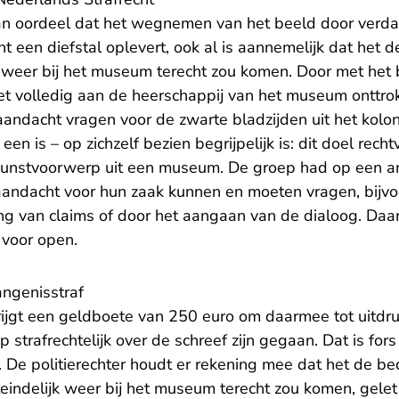
an oordeel dat het wegnemen van het beeld door verda
t een diefstal oplevert, ook al is aannemelijk dat het 
jk weer bij het museum terecht zou komen. Door met het
het volledig aan de heerschappij van het museum onttro
andacht vragen voor de zwarte bladzijden uit het kolon
en is – op zichzelf bezien begrijpelijk is: dit doel recht
nstvoorwerp uit een museum. De groep had op een an
 aandacht voor hun zaak kunnen en moeten vragen, bijv
ng van claims of door het aangaan van de dialoog. Daar
 voor open.
ngenisstraf
rijgt een geldboete van 250 euro om daarmee tot uitdr
 strafrechtelijk over de schreef zijn gegaan. Dat is for
. De politierechter houdt er rekening mee dat het de b
eindelijk weer bij het museum terecht zou komen, gelet