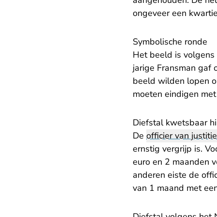
aangehouden. De hele
ongeveer een kwartie
​Symbolische ronde
Het beeld is volgens
jarige Fransman gaf o
beeld wilden lopen o
moeten eindigen met 
​Diefstal kwetsbaar h
De
officier van justitie
ernstig vergrijp is. V
euro en 2 maanden vo
anderen eiste de off
van 1 maand met een p
Diefstal volgens het 