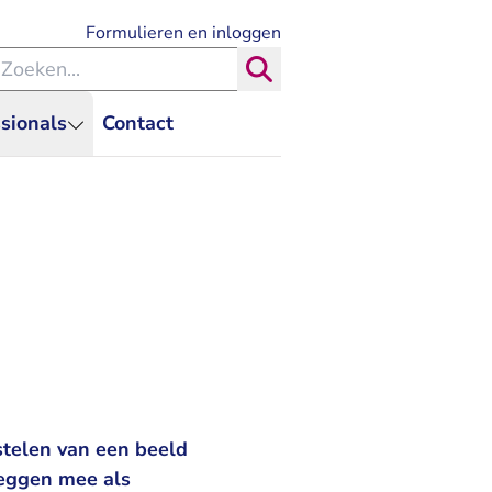
- U verlaat Rechtspraak.nl
Formulieren en inloggen
eken binnen de Rechtspraak
Zoeken
sionals
Contact
 stelen van een beeld
zeggen mee als