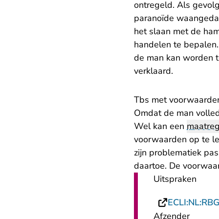
ontregeld. Als gevol
paranoïde waangedac
het slaan met de hame
handelen te bepalen.
de man kan worden t
verklaard.
​Tbs met voorwaarde
Omdat de man volled
Wel kan een
maatreg
voorwaarden op te le
zijn problematiek pas
daartoe. De voorwaar
Uitspraken
ECLI:NL:RB
Afzender