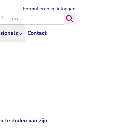
- U verlaat Rechtspraak.nl
Formulieren en inloggen
eken binnen de Rechtspraak
Zoeken
sionals
Contact
n te doden van zijn