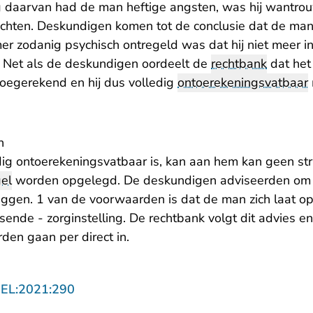
g daarvan had de man heftige angsten, was hij wantrou
hten. Deskundigen komen tot de conclusie dat de ma
r zodanig psychisch ontregeld was dat hij niet meer in
 Net als de deskundigen oordeelt de
rechtbank
dat het 
oegerekend en hij dus volledig
ontoerekeningsvatbaar
n
ig ontoerekeningsvatbaar is, kan aan hem kan geen st
el
worden opgelegd. De deskundigen adviseerden om 
ggen. 1 van de voorwaarden is dat de man zich laat op
sende - zorginstelling. De rechtbank volgt dit advies 
den gaan per direct in.
- U verlaat Rechtspraak.nl
GEL:2021:290