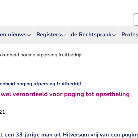
Zo
 en nieuws
Registers
de Rechtspraak
Profes
kkenheid poging afpersing fruitbedrijf
enheid poging afpersing fruitbedrijf
 wel veroordeeld voor poging tot opzetheling
021
 een 33-jarige man uit Hilversum vrij van een pogin