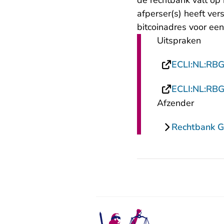
de rechtbank valt op 
afperser(s) heeft ve
bitcoinadres voor een
Uitspraken
ECLI:NL:RB
ECLI:NL:RB
Afzender
Rechtbank G