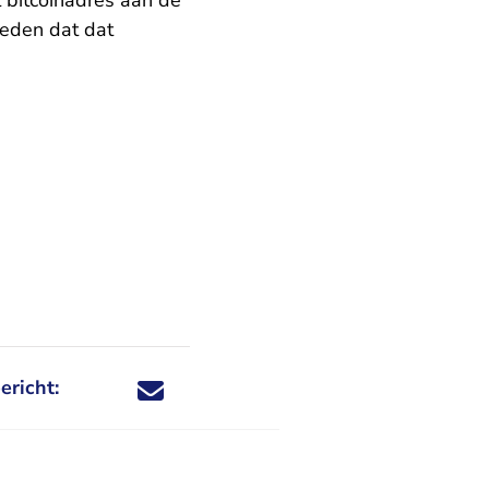
t bitcoinadres aan de
oeden dat dat
ericht:
Deel dit nieuwsbericht via X - U verlaat Rechtspraa
Deel dit nieuwsbericht via Facebook - U verlaat
Deel dit nieuwsbericht via e-mail
Deel dit nieuwsbericht via LinkedIn - U v