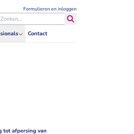
- U verlaat Rechtspraak.nl
Formulieren en inloggen
eken binnen de Rechtspraak
Zoeken
sionals
Contact
g tot afpersing van