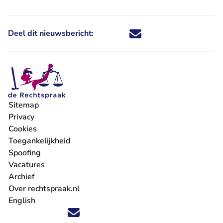
Deel dit nieuwsbericht:
Deel dit nieuwsbericht via X - U 
Deel dit nieuwsbericht via Fa
Deel dit nieuwsbericht via
Deel dit nieuwsbericht
Sitemap
Privacy
Cookies
Toegankelijkheid
Spoofing
Vacatures
- U verlaat Rechtspraak.nl
Archief
Over rechtspraak.nl
English
Volg ons op X (Twitter) - U verlaat Rechtspraak.nl
Volg ons op Facebook - U verlaat Rechtspraak.nl
Volg ons op Instagram - U verlaat Rechtspraak.nl
Volg ons op Youtube - U verlaat Rechtspraak.nl
Volg ons op LinkedIn - U verlaat Rechtspraak.n
'Blijf op de hoogte' nieuwsbrief - U verlaat