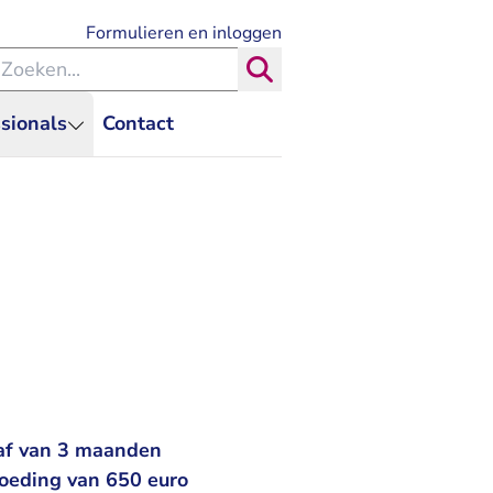
- U verlaat Rechtspraak.nl
Formulieren en inloggen
eken binnen de Rechtspraak
Zoeken
sionals
Contact
raf van 3 maanden
oeding van 650 euro