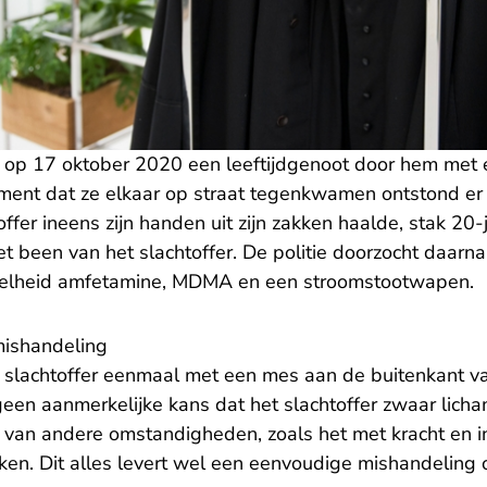
p 17 oktober 2020 een leeftijdgenoot door hem met e
ment dat ze elkaar op straat tegenkwamen ontstond er 
offer ineens zijn handen uit zijn zakken haalde, stak 20
et been van het slachtoffer. De politie doorzocht daarna
elheid amfetamine, MDMA en een stroomstootwapen.
ishandeling
 slachtoffer eenmaal met een mes aan de buitenkant v
geen aanmerkelijke kans dat het slachtoffer zwaar licham
van andere omstandigheden, zoals het met kracht en i
eken. Dit alles levert wel een eenvoudige mishandeling 