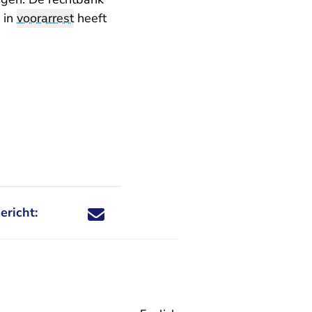
 in
voorarrest
heeft
ericht:
Deel dit nieuwsbericht via X - U verlaat Rechtspraa
Deel dit nieuwsbericht via Facebook - U verlaat
Deel dit nieuwsbericht via e-mail
Deel dit nieuwsbericht via LinkedIn - U v