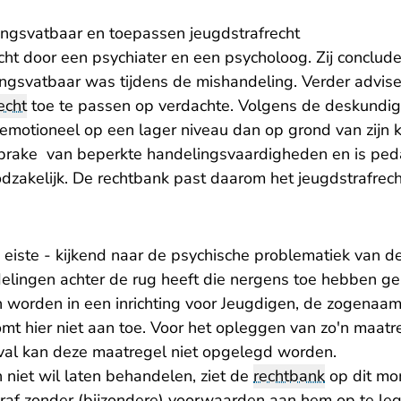
ngsvatbaar en toepassen jeugdstrafrecht
cht door een psychiater en een psycholoog. Zij conclud
ngsvatbaar was tijdens de mishandeling. Verder advise
echt
toe te passen op verdachte. Volgens de deskundig
emotioneel op een lager niveau dan op grond van zijn k
sprake van beperkte handelingsvaardigheden en is pe
dzakelijk. De rechtbank past daarom het jeugdstrafrech
eiste - kijkend naar de psychische problematiek van de
delingen achter de rug heeft die nergens toe hebben ge
 worden in een inrichting voor Jeugdigen, de zogenaam
t hier niet aan toe. Voor het opleggen van zo'n maatre
geval kan deze maatregel niet opgelegd worden.
 niet wil laten behandelen, ziet de
rechtbank
op dit mo
straf zonder (bijzondere) voorwaarden aan hem op te le