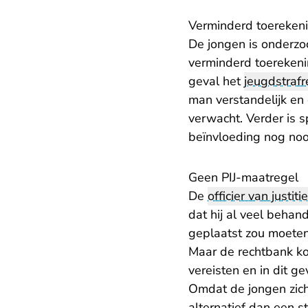
Verminderd toerekeni
De jongen is onderzo
verminderd toerekeni
geval het
jeugdstrafr
man verstandelijk en 
verwacht. Verder is 
beïnvloeding nog noo
Geen PIJ-maatregel
De
officier van justitie
dat hij al veel behan
geplaatst zou moeten
Maar de rechtbank kom
vereisten en in dit 
Omdat de jongen zich
alternatief dan een 