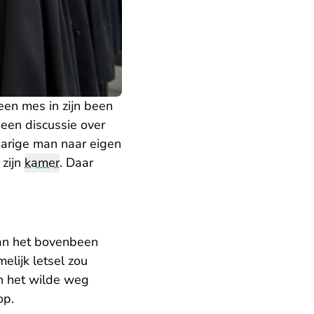
en mes in zijn been
een discussie over
-jarige man naar eigen
 zijn
kamer
. Daar
an het bovenbeen
elijk letsel zou
n het wilde weg
op.