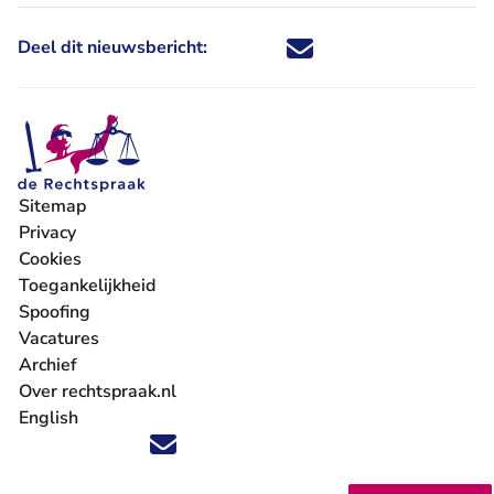
Deel dit nieuwsbericht:
Deel dit nieuwsbericht via X - U 
Deel dit nieuwsbericht via Fa
Deel dit nieuwsbericht via
Deel dit nieuwsbericht
Sitemap
Privacy
Cookies
Toegankelijkheid
Spoofing
Vacatures
- U verlaat Rechtspraak.nl
Archief
Over rechtspraak.nl
English
Volg ons op X (Twitter) - U verlaat Rechtspraak.nl
Volg ons op Facebook - U verlaat Rechtspraak.nl
Volg ons op Instagram - U verlaat Rechtspraak.nl
Volg ons op Youtube - U verlaat Rechtspraak.nl
Volg ons op LinkedIn - U verlaat Rechtspraak.n
'Blijf op de hoogte' nieuwsbrief - U verlaat