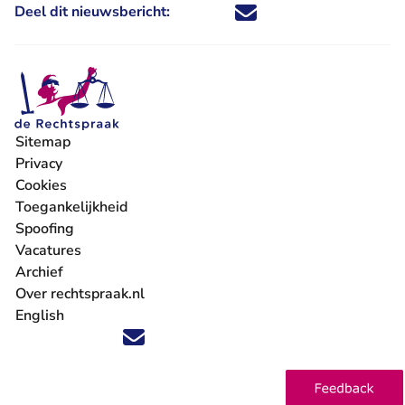
Deel dit nieuwsbericht:
Deel dit nieuwsbericht via X - U 
Deel dit nieuwsbericht via Fa
Deel dit nieuwsbericht via
Deel dit nieuwsbericht
Sitemap
Privacy
Cookies
Toegankelijkheid
Spoofing
Vacatures
- U verlaat Rechtspraak.nl
Archief
Over rechtspraak.nl
English
Volg ons op X (Twitter) - U verlaat Rechtspraak.nl
Volg ons op Facebook - U verlaat Rechtspraak.nl
Volg ons op Instagram - U verlaat Rechtspraak.nl
Volg ons op Youtube - U verlaat Rechtspraak.nl
Volg ons op LinkedIn - U verlaat Rechtspraak.n
'Blijf op de hoogte' nieuwsbrief - U verlaat