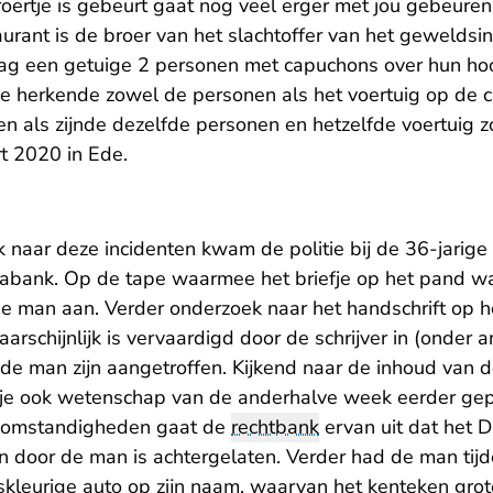
roertje is gebeurt gaat nog veel erger met jou gebeuren.
aurant is de broer van het slachtoffer van het geweldsin
 zag een getuige 2 personen met capuchons over hun hoo
e herkende zowel de personen als het voertuig op de
ren als zijnde dezelfde personen en hetzelfde voertuig 
t 2020 in Ede.
 naar deze incidenten kwam de politie bij de 36-jarige
bank. Op de tape waarmee het briefje op het pand was
e man aan. Verder onderzoek naar het handschrift op he
aarschijnlijk is vervaardigd door de schrijver in (onder
de man zijn aangetroffen. Kijkend naar de inhoud van d
iefje ook wetenschap van de anderhalve week eerder ge
e omstandigheden gaat de
rechtbank
ervan uit dat het 
en door de man is achtergelaten. Verder had de man tij
jskleurige auto op zijn naam, waarvan het kenteken gro