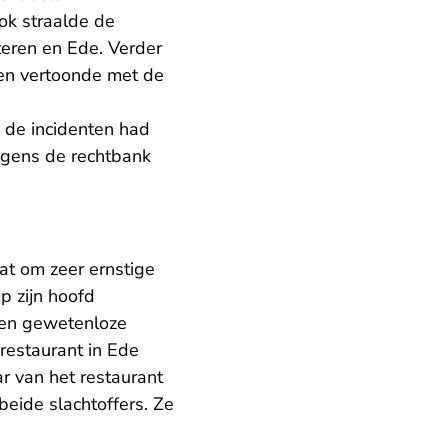
k straalde de
teren en Ede. Verder
sen vertoonde met de
d de incidenten had
olgens de rechtbank
aat om zeer ernstige
p zijn hoofd
e en gewetenloze
restaurant in Ede
r van het restaurant
eide slachtoffers. Ze