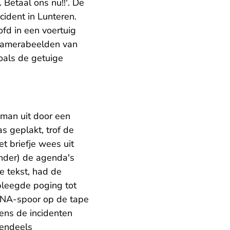
 Betaal ons nu!!'. De
cident in Lunteren.
fd in een voertuig
 camerabeelden van
zoals de getuige
 man uit door een
 geplakt, trof de
t briefje wees uit
 ander) de agenda's
e tekst, had de
pleegde poging tot
DNA-spoor op de tape
dens de incidenten
tendeels