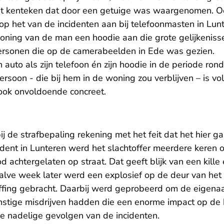
 kenteken dat door een getuige was waargenomen. Oo
op het van de incidenten aan bij telefoonmasten in Lun
 woning van de man een hoodie aan die grote gelijkenis
personen die op de camerabeelden in Ede was gezien.
 auto als zijn telefoon én zijn hoodie in de periode ron
rsoon - die bij hem in de woning zou verblijven – is v
ook onvoldoende concreet.
j de strafbepaling rekening met het feit dat het hier g
ncident in Lunteren werd het slachtoffer meerdere keren o
 achtergelaten op straat. Dat geeft blijk van een kill
alve week later werd een explosief op de deur van het 
offing gebracht. Daarbij werd geprobeerd om de eigenaa
rnstige misdrijven hadden die een enorme impact op de b
e nadelige gevolgen van de incidenten.