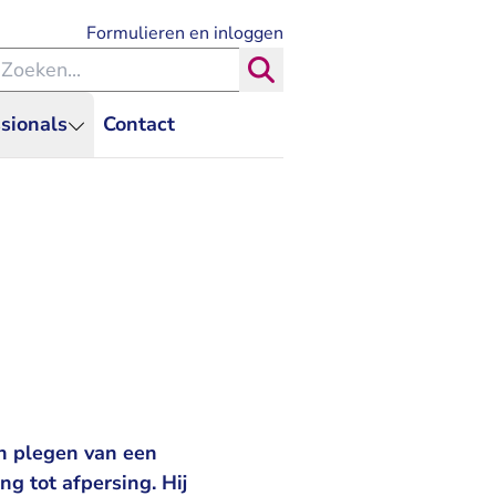
- U verlaat Rechtspraak.nl
Formulieren en inloggen
eken binnen de Rechtspraak
Zoeken
sionals
Contact
n plegen van een
g tot afpersing. Hij