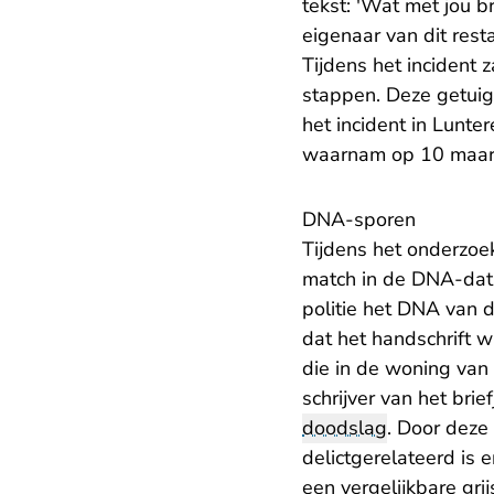
tekst: 'Wat met jou b
eigenaar van dit rest
Tijdens het incident
stappen. Deze getuig
het incident in Lunte
waarnam op 10 maar
DNA-sporen
Tijdens het onderzoek
match in de DNA-data
politie het DNA van d
dat het handschrift w
die in de woning van 
schrijver van het br
doodslag
. Door dez
delictgerelateerd is 
een vergelijkbare gri