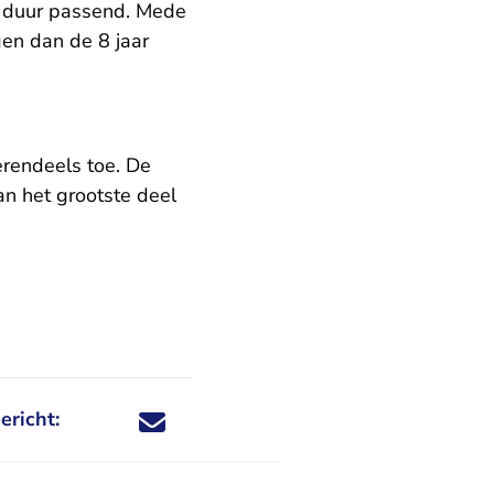
e duur passend. Mede
gen dan de 8 jaar
erendeels toe. De
an het grootste deel
ericht:
Deel dit nieuwsbericht via X - U verlaat Rechtspraa
Deel dit nieuwsbericht via Facebook - U verlaat
Deel dit nieuwsbericht via e-mail
Deel dit nieuwsbericht via LinkedIn - U v