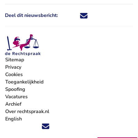
Deel dit nieuwsbericht:
Deel dit nieuwsbericht via X - U 
Deel dit nieuwsbericht via Fa
Deel dit nieuwsbericht via
Deel dit nieuwsbericht
Sitemap
Privacy
Cookies
Toegankelijkheid
Spoofing
Vacatures
- U verlaat Rechtspraak.nl
Archief
Over rechtspraak.nl
English
Volg ons op X (Twitter) - U verlaat Rechtspraak.nl
Volg ons op Facebook - U verlaat Rechtspraak.nl
Volg ons op Instagram - U verlaat Rechtspraak.nl
Volg ons op Youtube - U verlaat Rechtspraak.nl
Volg ons op LinkedIn - U verlaat Rechtspraak.n
'Blijf op de hoogte' nieuwsbrief - U verlaat