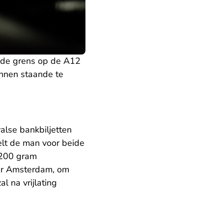
j de grens op de A12
nnen staande te
valse bankbiljetten
lt de man voor beide
 200 gram
aar Amsterdam, om
l na vrijlating