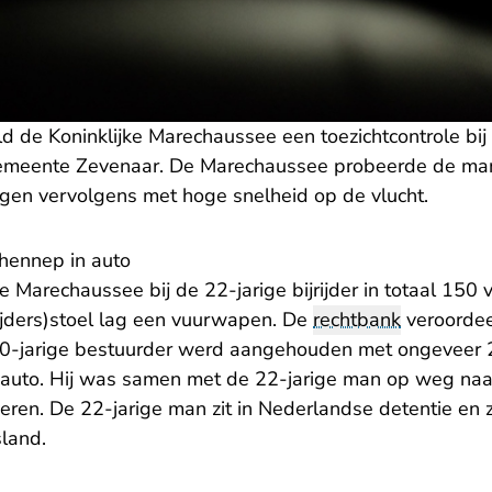
ld de Koninklijke Marechaussee een toezichtcontrole bi
 gemeente Zevenaar. De Marechaussee probeerde de ma
gen vervolgens met hoge snelheid op de vlucht.
hennep in auto
 Marechaussee bij de 22-jarige bijrijder in totaal 150 
rijders)stoel lag een vuurwapen. De
rechtbank
veroordee
e 20-jarige bestuurder werd aangehouden met ongeveer
n auto. Hij was samen met de 22-jarige man op weg n
eren. De 22-jarige man zit in Nederlandse detentie en za
sland.