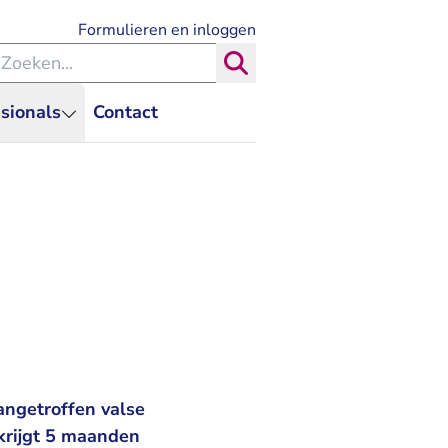
- U verlaat Rechtspraak.nl
Formulieren en inloggen
eken binnen de Rechtspraak
Zoeken
sionals
Contact
angetroffen valse
krijgt 5 maanden