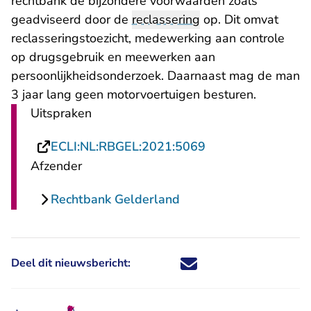
rechtbank de bijzondere voorwaarden zoals
geadviseerd door de
reclassering
op. Dit omvat
reclasseringstoezicht, medewerking aan controle
op drugsgebruik en meewerken aan
persoonlijkheidsonderzoek. Daarnaast mag de man
3 jaar lang geen motorvoertuigen besturen.
Uitspraken
- U verlaat Rechts
ECLI:NL:RBGEL:2021:5069
Afzender
Rechtbank Gelderland
Deel dit nieuwsbericht:
Deel dit nieuwsbericht via X - U 
Deel dit nieuwsbericht via Fa
Deel dit nieuwsbericht via
Deel dit nieuwsbericht