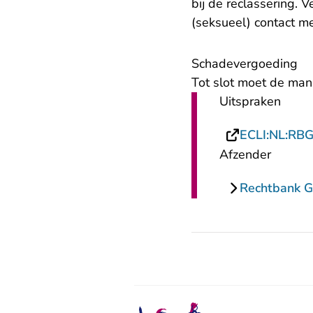
bij de reclassering. 
(seksueel) contact m
Schadevergoeding
Tot slot moet de man
Uitspraken
ECLI:NL:RB
Afzender
Rechtbank G