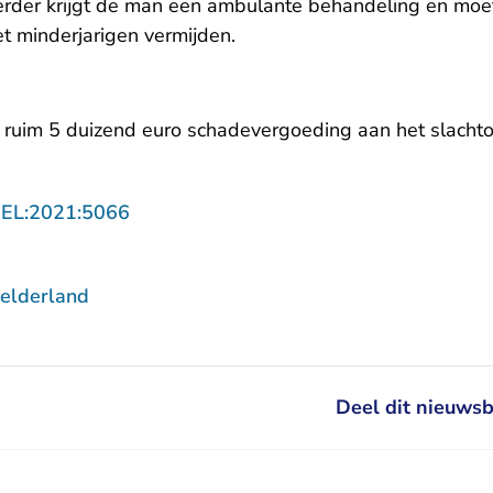
Verder krijgt de man een ambulante behandeling en moet
et minderjarigen vermijden.
 ruim 5 duizend euro schadevergoeding aan het slachto
- U verlaat Rechtspraak.nl
GEL:2021:5066
elderland
Deel dit nieuwsb