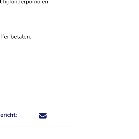
 hij kinderporno en
ffer betalen.
ericht:
Deel dit nieuwsbericht via X - U verlaat Rechtspraa
Deel dit nieuwsbericht via Facebook - U verlaat
Deel dit nieuwsbericht via e-mail
Deel dit nieuwsbericht via LinkedIn - U v