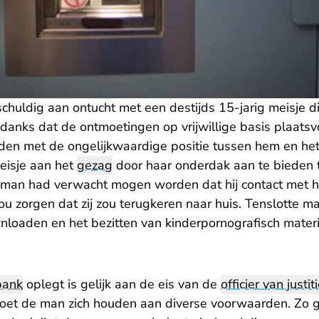
huldig aan ontucht met een destijds 15-jarig meisje die
danks dat de ontmoetingen op vrijwillige basis plaat
en met de ongelijkwaardige positie tussen hem en het
eisje aan het
gezag
door haar onderdak aan te bieden t
man had verwacht mogen worden dat hij contact met 
u zorgen dat zij zou terugkeren naar huis. Tenslotte m
nloaden en het bezitten van kinderpornografisch mater
bank
oplegt is gelijk aan de eis van de
officier van justit
 moet de man zich houden aan diverse voorwaarden. Zo g