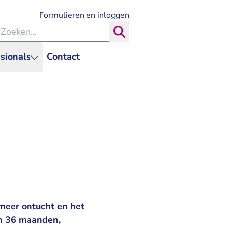
- U verlaat Rechtspraak.nl
Formulieren en inloggen
eken binnen de Rechtspraak
Zoeken
sionals
Contact
meer ontucht en het
an 36 maanden,