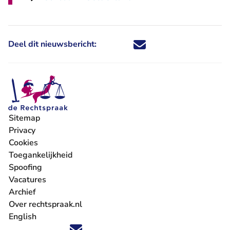
Deel dit nieuwsbericht:
Deel dit nieuwsbericht via X - U 
Deel dit nieuwsbericht via Fa
Deel dit nieuwsbericht via
Deel dit nieuwsbericht
Sitemap
Privacy
Cookies
Toegankelijkheid
Spoofing
Vacatures
- U verlaat Rechtspraak.nl
Archief
Over rechtspraak.nl
English
Volg ons op X (Twitter) - U verlaat Rechtspraak.nl
Volg ons op Facebook - U verlaat Rechtspraak.nl
Volg ons op Instagram - U verlaat Rechtspraak.nl
Volg ons op Youtube - U verlaat Rechtspraak.nl
Volg ons op LinkedIn - U verlaat Rechtspraak.n
'Blijf op de hoogte' nieuwsbrief - U verlaat