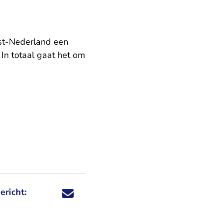
st-Nederland een
In totaal gaat het om
ericht:
Deel dit nieuwsbericht via X - U verlaat Rechtspraa
Deel dit nieuwsbericht via Facebook - U verlaat
Deel dit nieuwsbericht via e-mail
Deel dit nieuwsbericht via LinkedIn - U v