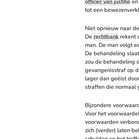
officier van justitie
en 
tot een bewezenverkl
Niet opnieuw naar d
De
rechtbank
rekent 
man. De man volgt ee
De behandeling slaat
zou de behandeling d
gevangenisstraf op di
lager dan geëist door 
straffen die normaal
Bijzondere voorwaar
Voor het voorwaardel
voorwaarden verbonde
zich (verder) laten b
schulden en het treff