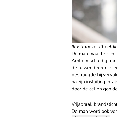
Illustratieve afbeeldi
De man maakte zich o
Arnhem schuldig aan 
de tussendeuren in e
bespuugde hij vervol
na zijn insluiting in z
door de cel en gooide 
Vrijspraak brandstich
De man werd ook verd