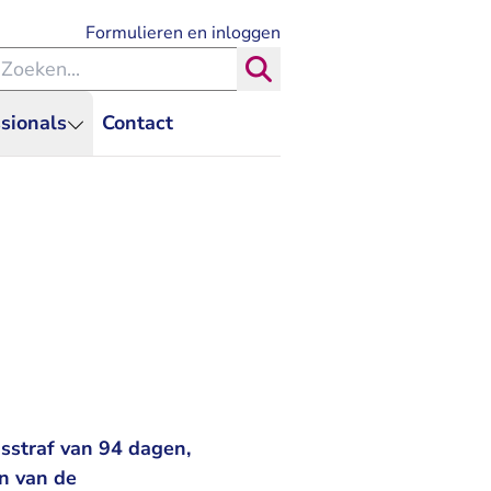
- U verlaat Rechtspraak.nl
Formulieren en inloggen
eken binnen de Rechtspraak
Zoeken
sionals
Contact
sstraf van 94 dagen,
n van de