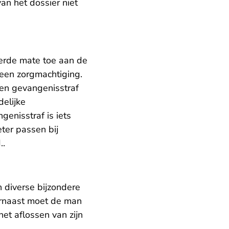
n het dossier niet
erde mate toe aan de
een zorgmachtiging.
Een gevangenisstraf
elijke
genisstraf is iets
eter passen bij
..
n diverse bijzondere
rnaast moet de man
et aflossen van zijn