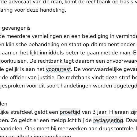
de advocaat van de man, komt de rechtbank op basis va
aring voor deze handeling.
e gevangenis
de meerdere vernielingen en een belediging in vermind
n klinische behandeling en staat op dit moment onder 
 aan en het lijkt inmiddels beter te gaan met de man. 
oorkruisen. De rechtbank legt daarom een onvoorwaard
e gelijk is aan het
voorarrest
. De voorwaardelijke gevan
de officier van justitie. De rechtbank vindt deze straf b
 gesproken voor dit soort handelingen worden opgelegd
den
ijke strafdeel geldt een
proeftijd
van 3 jaar. Hieraan zij
n. Zo geldt er een meldplicht bij de
reclassering
. Daa
ehandelen. Ook moet hij meewerken aan drugscontrole, h
en van afbetalingsregelingen.