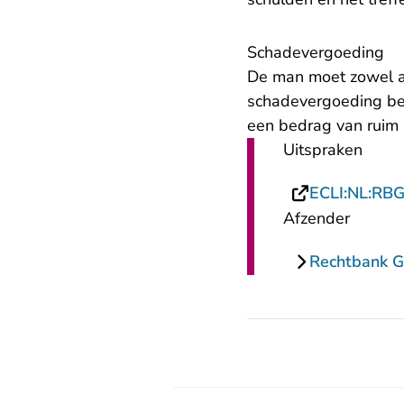
​Schadevergoeding
De man moet zowel a
schadevergoeding beta
een bedrag van ruim 
Uitspraken
ECLI:NL:RB
Afzender
Rechtbank G