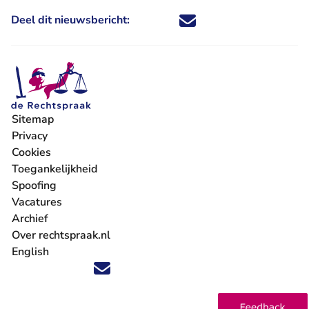
Deel dit nieuwsbericht:
Deel dit nieuwsbericht via X - U 
Deel dit nieuwsbericht via Fa
Deel dit nieuwsbericht via
Deel dit nieuwsbericht
Sitemap
Privacy
Cookies
Toegankelijkheid
Spoofing
Vacatures
- U verlaat Rechtspraak.nl
Archief
Over rechtspraak.nl
English
Volg ons op X (Twitter) - U verlaat Rechtspraak.nl
Volg ons op Facebook - U verlaat Rechtspraak.nl
Volg ons op Instagram - U verlaat Rechtspraak.nl
Volg ons op Youtube - U verlaat Rechtspraak.nl
Volg ons op LinkedIn - U verlaat Rechtspraak.n
'Blijf op de hoogte' nieuwsbrief - U verlaat