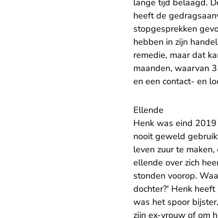
lange tijd belaagd. D
heeft de gedragsaanw
stopgesprekken gevoe
hebben in zijn handel
remedie, maar dat kan 
maanden, waarvan 3 
en een contact- en lo
Ellende
Henk was eind 2019 ge
nooit geweld gebruikt
leven zuur te maken
ellende over zich hee
stonden voorop. Waar
dochter?' Henk heeft 
was het spoor bijster
zijn ex-vrouw of om ha