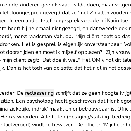
rin en de kinderen geen kwaad wilde doen, maar volgens
 een telefoongesprek gezegd dat ze 'met z'n allen zouden 
gen. In een ander telefoongesprek voegde hij Karin toe: 
ste heeft hij helemaal niet gezegd, en dat tweede ook ni
ord', merkt raadsman Vahl op. 'Mijn cliënt heeft op da
edronken. Het is gesprek is eigenlijk onverstaanbaar. Vo
trot doorsnijden en moet ik mijzelf opblazen?" Zijn vrou
 mijn cliënt zegt: “Dat doe ik wel." Het OM vindt dit te
jk. Dan is het toch van de zotte dat het niet in het dossie
 verder. De
reclassering
schrijft dat ze geen hoogte krij
t zitten. Een psycholoog heeft geschreven dat Henk ego
jna ziekelijke indruk' maakt en onbetrouwbaar is. Officie
 Henks woorden. Alle feiten (belaging/stalking, bedrei
tactverbod) vindt ze bewezen. De officier: 'Mijnheer hee