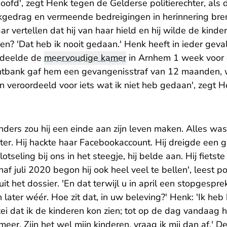
oofd', zegt Henk tegen de Gelderse politierechter, als d
gedrag en vermeende bedreigingen in herinnering bren
r vertellen dat hij van haar hield en hij wilde de kinde
en? 'Dat heb ik nooit gedaan.' Henk heeft in ieder geval
ordeelde de
meervoudige kamer
in Arnhem 1 week voor d
rechtbank gaf hem een gevangenisstraf van 12 maanden
en veroordeeld voor iets wat ik niet heb gedaan', zegt H
 anders zou hij een einde aan zijn leven maken. Alles w
ter. Hij hackte haar Facebookaccount. Hij dreigde een 
lotseling bij ons in het steegje, hij belde aan. Hij fietst
af juli 2020 begon hij ook heel veel te bellen', leest pol
t het dossier. 'En dat terwijl u in april een stopgespre
ater wéér. Hoe zit dat, in uw beleving?' Henk: 'Ik heb 
 zei dat ik de kinderen kon zien; tot op de dag vandaag h
meer. Zijn het wel mijn kinderen, vraag ik mij dan af.' De