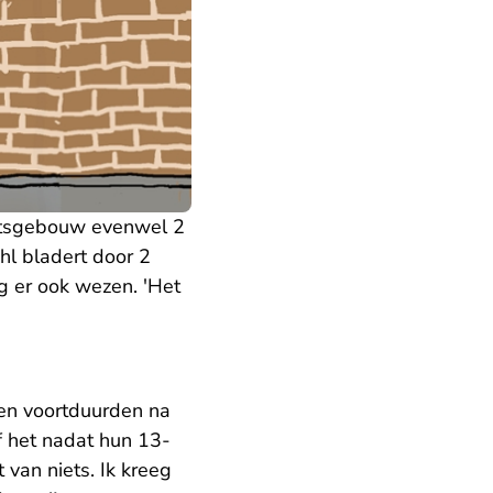
chtsgebouw evenwel 2
l bladert door 2
 er ook wezen. 'Het
 en voortduurden na
f het nadat hun 13-
 van niets. Ik kreeg