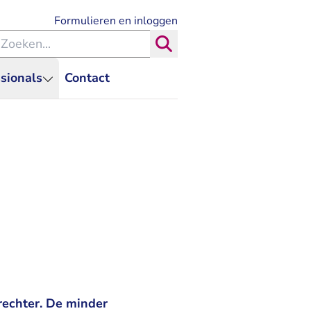
- U verlaat Rechtspraak.nl
Formulieren en inloggen
eken binnen de Rechtspraak
Zoeken
sionals
Contact
erechter. De minder