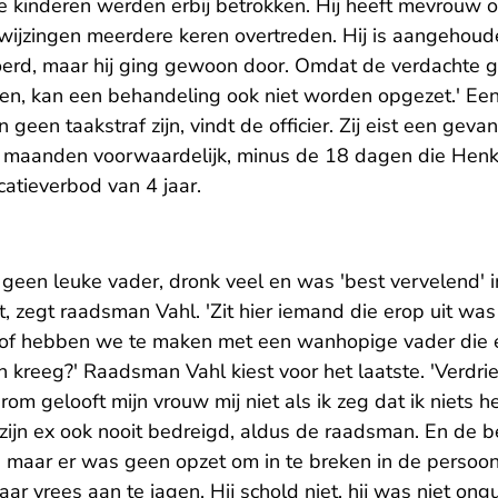
e kinderen werden erbij betrokken. Hij heeft mevrouw o
ijzingen meerdere keren overtreden. Hij is aangehoude
rd, maar hij ging gewoon door. Omdat de verdachte geen
en, kan een behandeling ook niet worden opgezet.' Een 
geen taakstraf zijn, vindt de officier. Zij eist een geva
maanden voorwaardelijk, minus de 18 dagen die Henk 
catieverbod van 4 jaar.
en leuke vader, dronk veel en was 'best vervelend' in 
, zegt raadsman Vahl. 'Zit hier iemand die erop uit was
, of hebben we te maken met een wanhopige vader die 
n kreeg?' Raadsman Vahl kiest voor het laatste. 'Verdr
om gelooft mijn vrouw mij niet als ik zeg dat ik niets
zijn ex ook nooit bedreigd, aldus de raadsman. En de be
, maar er was geen opzet om in te breken in de persoon
ar vrees aan te jagen. Hij schold niet, hij was niet ongu