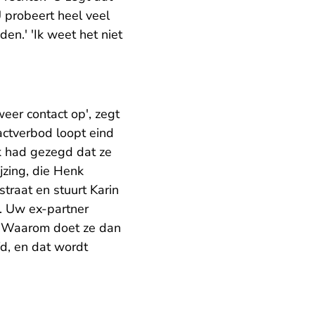
U probeert heel veel
en.' 'Ik weet het niet
weer contact op', zegt
tactverbod loopt eind
k had gezegd dat ze
zing, die Henk
traat en stuurt Karin
. Uw ex-partner
r: 'Waarom doet ze dan
fd, en dat wordt