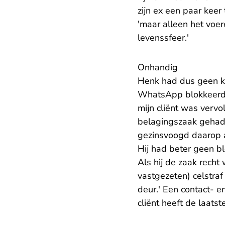
zijn ex een paar keer
'maar alleen het voer
levenssfeer.'
Onhandig
Henk had dus geen k
WhatsApp blokkeerde
mijn cliënt was verv
belagingszaak gehad.
gezinsvoogd daarop a
Hij had beter geen b
Als hij de zaak recht
vastgezeten) celstra
deur.' Een contact- e
cliënt heeft de laats