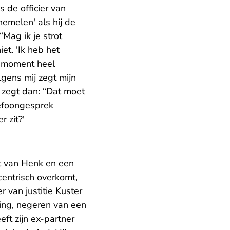
 de officier van
hemelen' als hij de
“Mag ik je strot
et. 'Ik heb het
t moment heel
lgens mij zegt mijn
w zegt dan: “Dat moet
lefoongesprek
r zit?'
gt van Henk en een
centrisch overkomt,
r van justitie Kuster
ging, negeren van een
ft zijn ex-partner