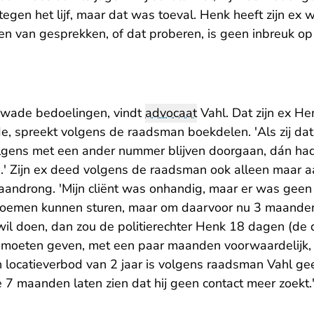
 tegen het lijf, maar dat was toeval. Henk heeft zijn ex 
en van gesprekken, of dat proberen, is geen inbreuk op
wade bedoelingen, vindt
advocaat
Vahl. Dat zijn ex He
, spreekt volgens de raadsman boekdelen. 'Als zij da
olgens met een ander nummer blijven doorgaan, dán h
' Zijn ex deed volgens de raadsman ook alleen maar a
androng. 'Mijn cliënt was onhandig, maar er was geen
loemen kunnen sturen, maar om daarvoor nu 3 maanden 
 wil doen, dan zou de politierechter Henk 18 dagen (de 
f moeten geven, met een paar maanden voorwaardelijk, '
n locatieverbod van 2 jaar is volgens raadsman Vahl ge
te 7 maanden laten zien dat hij geen contact meer zoekt.