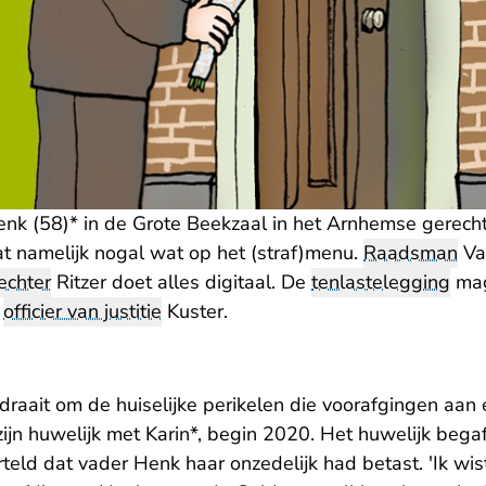
enk (58)* in de Grote Beekzaal in het Arnhemse gere
at namelijk nogal wat op het (straf)menu.
Raadsman
Vah
rechter
Ritzer doet alles digitaal. De
tenlastelegging
mag
t
officier van justitie
Kuster.
 draait om de huiselijke perikelen die voorafgingen aan
zijn huwelijk met Karin*, begin 2020. Het huwelijk bega
rteld dat vader Henk haar onzedelijk had betast. 'Ik wist