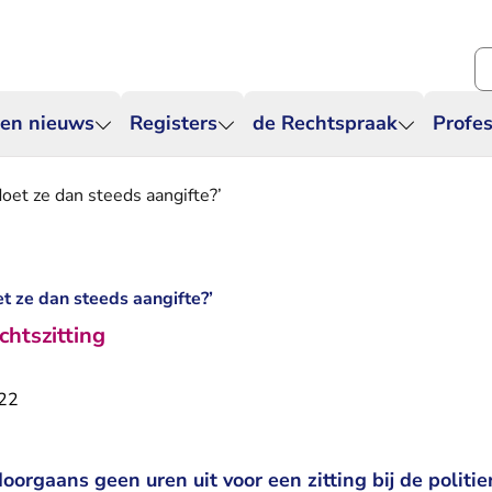
Zo
 en nieuws
Registers
de Rechtspraak
Profes
oet ze dan steeds aangifte?’
t ze dan steeds aangifte?’
chtszitting
022
oorgaans geen uren uit voor een zitting bij de politi