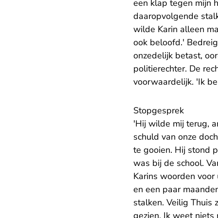
een klap tegen mijn h
daaropvolgende stalk
wilde Karin alleen maa
ook beloofd.' Bedreig
onzedelijk betast, o
politierechter. De 
voorwaardelijk. 'Ik b
Stopgesprek
'Hij wilde mij terug,
schuld van onze doch
te gooien. Hij stond p
was bij de school. Van
Karins woorden voor ui
en een paar maanden l
stalken. Veilig Thuis
gezien. Ik weet niets 