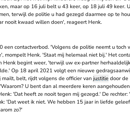
ken, maar op 16 juli belt u 43 keer, op 18 juli 49 keer. 
men, terwijl de politie u had gezegd daarmee op te houd
ar nooit kwaad willen doen', reageert Henk.
020 een contactverbod. 'Volgens de politie neemt u toch 
ee', mompelt Henk. 'Staat mij helemaal niet bij.' Het con
 Henk begint weer, 'terwijl uw ex-partner herhaaldelij
lde.' Op 18 april 2021 volgt een nieuwe gedragsaanwij
ailt, belt, rijdt volgens de officier van
justitie
door de s
: 'Waarom? U bent dan al meerdere keren aangehouden
Henk: 'Dat heeft ze nooit tegen mij gezegd.' De rechte
k: 'Dat weet ik niet. We hebben 15 jaar in liefde gelee
arom zo?'