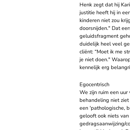
Henk zegt dat hij Ka
justitie heeft hij in
kinderen niet zou krij
doorsnijden." Dat eer
geluidsfragment geho
duidelijk heel veel g
cliënt: “Moet ik me s
je niet doen." Waarop
kennelijk erg belangri
Egocentrisch
We zijn ruim een uur
behandeling niet zie
een 'pathologische, bi
gelooft ook niets van
gedragsaanwijzing/con