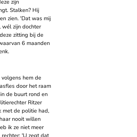
eze zijn
gt. Stalken? Hij
ren zien. 'Dat was mij
 wél zijn dochter
eze zitting bij de
, waarvan 6 maanden
enk.
as volgens hem de
gasfles door het raam
e in de buurt rond en
itierechter Ritzer
k met de politie had,
haar nooit willen
eb ik ze niet meer
 rechter: 'U zegt dat