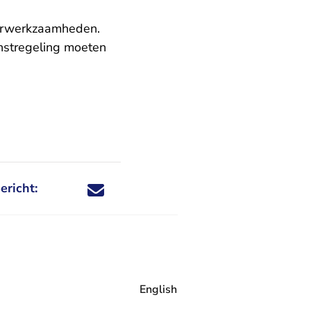
oorwerkzaamheden.
nstregeling moeten
ericht:
Deel dit nieuwsbericht via X - U verlaat Rechtspraa
Deel dit nieuwsbericht via Facebook - U verlaat
Deel dit nieuwsbericht via e-mail
Deel dit nieuwsbericht via LinkedIn - U v
English