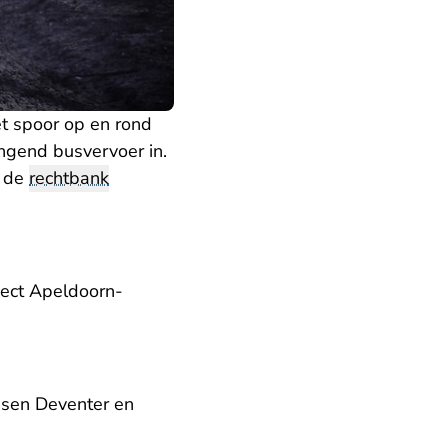
et spoor op en rond
ngend busvervoer in.
r de
rechtbank
ject Apeldoorn-
ussen Deventer en