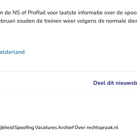
- U verlaat Rechtspraak.nl
- U verlaat Rechtspraak.nl
an de
NS
of
ProRail
voor laatste informatie over de sp
bruari zouden de treinen weer volgens de normale die
elderland
Deel dit nieuwsb
jkheid
Spoofing
Vacatures
Archief
Over rechtspraak.nl
- U verlaat Rechtspraak.nl
 Rechtspraak.nl
t Rechtspraak.nl
rlaat Rechtspraak.nl
verlaat Rechtspraak.nl
 U verlaat Rechtspraak.nl
' nieuwsbrief - U verlaat Rechtspraak.nl