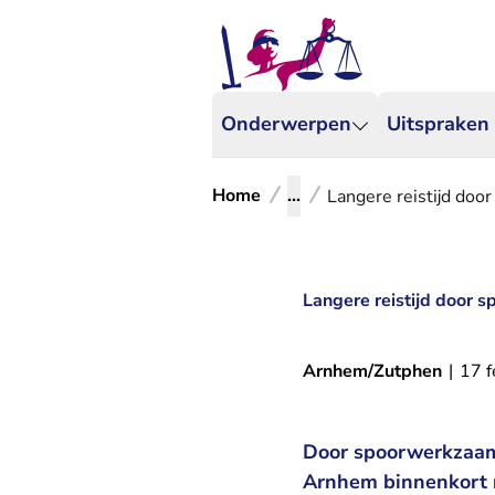
Onderwerpen
Uitspraken
Home
...
Langere reistijd do
Langere reistijd door
Arnhem/Zutphen
|
17 f
Door spoorwerkzaam
Arnhem binnenkort r