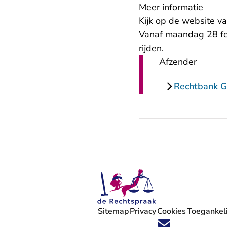
Meer informatie
Kijk op de website v
Vanaf maandag 28 fe
rijden.
Afzender
Rechtbank G
Sitemap
Privacy
Cookies
Toegankeli
Volg ons op X (Twitter) - U verlaat
Volg ons op Facebook - U verlaa
Volg ons op Instagram - U ve
Volg ons op Youtube - U 
Volg ons op LinkedIn -
'Blijf op de hoogte