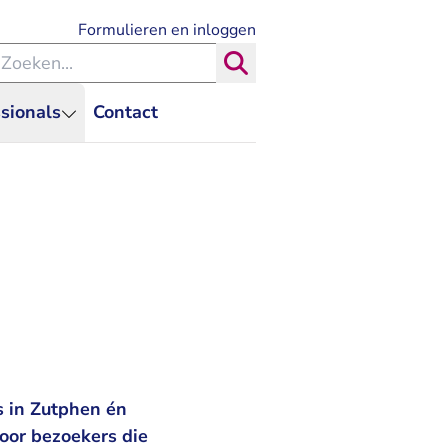
- U verlaat Rechtspraak.nl
Formulieren en inloggen
eken binnen de Rechtspraak
Zoeken
sionals
Contact
 in Zutphen én
oor bezoekers die