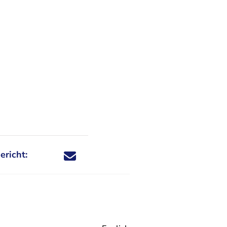
ericht:
Deel dit nieuwsbericht via X - U verlaat Rechtspraa
Deel dit nieuwsbericht via Facebook - U verlaat
Deel dit nieuwsbericht via e-mail
Deel dit nieuwsbericht via LinkedIn - U v