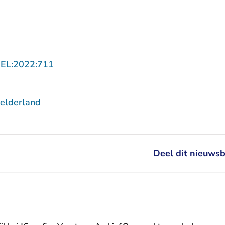
- U verlaat Rechtspraak.nl
GEL:2022:711
elderland
Deel dit nieuwsb