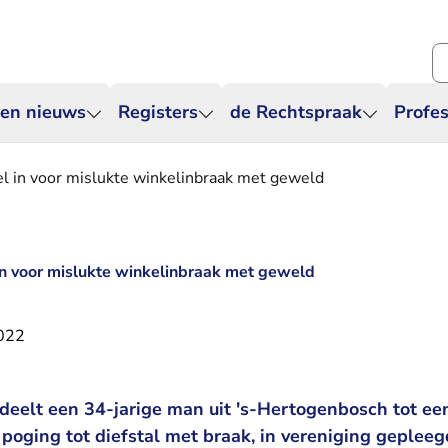
Zo
 en nieuws
Registers
de Rechtspraak
Profes
l in voor mislukte winkelinbraak met geweld
in voor mislukte winkelinbraak met geweld
2022
deelt een 34-jarige man uit 's-Hertogenbosch tot ee
poging tot diefstal met braak, in vereniging gepleeg