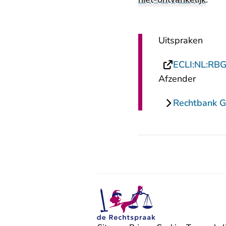
Uitspraken
ECLI:NL:RB
Afzender
Rechtbank G