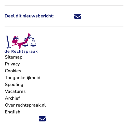
Deel dit nieuwsbericht:
Deel dit nieuwsbericht via X - U 
Deel dit nieuwsbericht via Fa
Deel dit nieuwsbericht via
Deel dit nieuwsbericht
Sitemap
Privacy
Cookies
Toegankelijkheid
Spoofing
Vacatures
- U verlaat Rechtspraak.nl
Archief
Over rechtspraak.nl
English
Volg ons op X (Twitter) - U verlaat Rechtspraak.nl
Volg ons op Facebook - U verlaat Rechtspraak.nl
Volg ons op Instagram - U verlaat Rechtspraak.nl
Volg ons op Youtube - U verlaat Rechtspraak.nl
Volg ons op LinkedIn - U verlaat Rechtspraak.n
'Blijf op de hoogte' nieuwsbrief - U verlaat