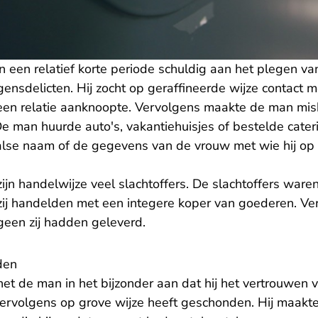
 een relatief korte periode schuldig aan het plegen va
ensdelicten. Hij zocht op geraffineerde wijze contact 
een relatie aanknoopte. Vervolgens maakte de man mis
 man huurde auto's, vakantiehuisjes of bestelde cater
valse naam of de gegevens van de vrouw met wie hij o
n handelwijze veel slachtoffers. De slachtoffers waren
 zij handelden met een integere koper van goederen. Ve
tgeen zij hadden geleverd.
den
et de man in het bijzonder aan dat hij het vertrouwen v
ervolgens op grove wijze heeft geschonden. Hij maakte 