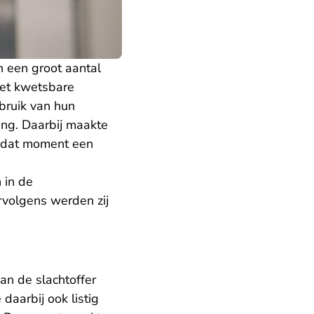
n een groot aantal
met kwetsbare
bruik van hun
ing. Daarbij maakte
p dat moment een
 in de
rvolgens werden zij
an de slachtoffer
daarbij ook listig