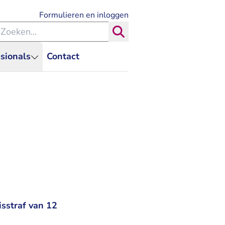
- U verlaat Rechtspraak.nl
Formulieren en inloggen
eken binnen de Rechtspraak
Zoeken
sionals
Contact
isstraf van 12