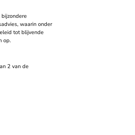
 bijzondere
sadvies, waarin onder
leid tot blijvende
n op.
an 2 van de