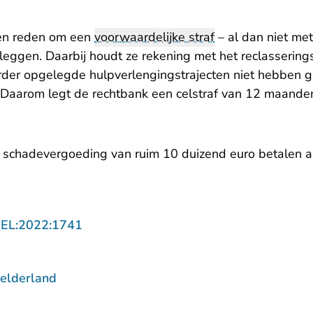
een reden om een
voorwaardelijke straf
– al dan niet met
leggen. Daarbij houdt ze rekening met het reclassering
rder opgelegde hulpverlengingstrajecten niet hebben ge
 Daarom legt de rechtbank een celstraf van 12 maande
 schadevergoeding van ruim 10 duizend euro betalen a
- U verlaat Rechtspraak.nl
GEL:2022:1741
elderland