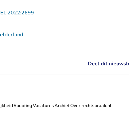
- U verlaat Rechtspraak.nl
GEL:2022:2699
elderland
Deel dit nieuwsb
jkheid
Spoofing
Vacatures
Archief
Over rechtspraak.nl
- U verlaat Rechtspraak.nl
 Rechtspraak.nl
t Rechtspraak.nl
rlaat Rechtspraak.nl
verlaat Rechtspraak.nl
 U verlaat Rechtspraak.nl
' nieuwsbrief - U verlaat Rechtspraak.nl