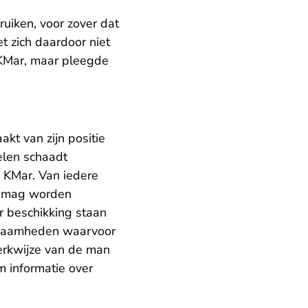
uiken, voor zover dat
t zich daardoor niet
 KMar, maar pleegde
kt van zijn positie
elen schaadt
 KMar. Van iedere
, mag worden
er beschikking staan
rkzaamheden waarvoor
 werkwijze van de man
 informatie over