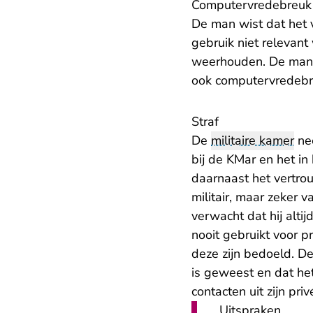
Computervredebreuk
De man wist dat het 
gebruik niet relevant
weerhouden. De man o
ook computervredebr
Straf
De
militaire kamer
nee
bij de KMar en het i
daarnaast het vertr
militair, maar zeke
verwacht dat hij alti
nooit gebruikt voor 
deze zijn bedoeld. De
is geweest en dat he
contacten uit zijn pr
Uitspraken