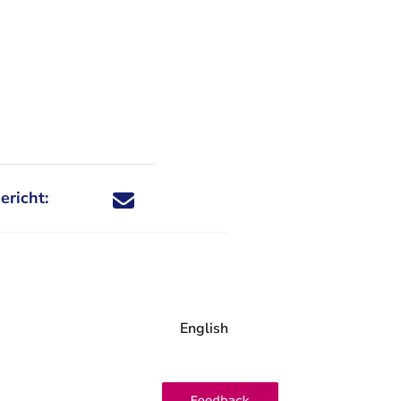
ericht:
Deel dit nieuwsbericht via X - U verlaat Rechtspraa
Deel dit nieuwsbericht via Facebook - U verlaat
Deel dit nieuwsbericht via e-mail
Deel dit nieuwsbericht via LinkedIn - U v
English