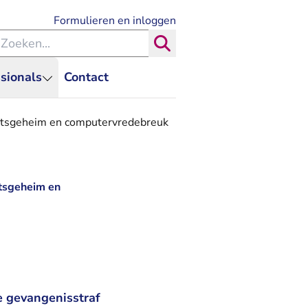
- U verlaat Rechtspraak.nl
Formulieren en inloggen
eken binnen de Rechtspraak
Zoeken
sionals
Contact
btsgeheim en computervredebreuk
tsgeheim en
e gevangenisstraf