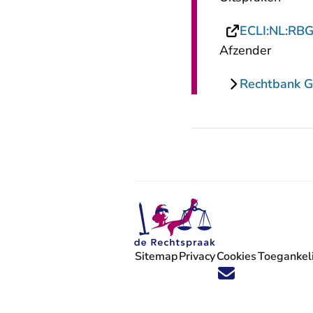
ECLI:NL:RB
Afzender
Rechtbank G
Sitemap
Privacy
Cookies
Toegankeli
Volg ons op X (Twitter) - U verlaat
Volg ons op Facebook - U verlaa
Volg ons op Instagram - U ve
Volg ons op Youtube - U 
Volg ons op LinkedIn -
'Blijf op de hoogte