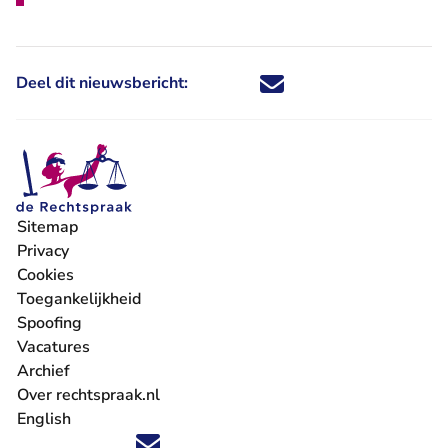
Deel dit nieuwsbericht:
Deel dit nieuwsbericht via X - U 
Deel dit nieuwsbericht via Fa
Deel dit nieuwsbericht via
Deel dit nieuwsbericht
Sitemap
Privacy
Cookies
Toegankelijkheid
Spoofing
Vacatures
- U verlaat Rechtspraak.nl
Archief
Over rechtspraak.nl
English
Volg ons op X (Twitter) - U verlaat Rechtspraak.nl
Volg ons op Facebook - U verlaat Rechtspraak.nl
Volg ons op Instagram - U verlaat Rechtspraak.nl
Volg ons op Youtube - U verlaat Rechtspraak.nl
Volg ons op LinkedIn - U verlaat Rechtspraak.n
'Blijf op de hoogte' nieuwsbrief - U verlaat