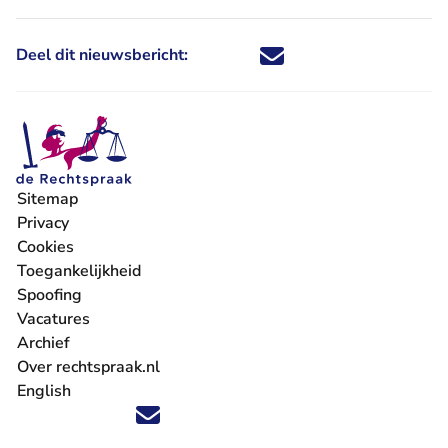
Deel dit nieuwsbericht:
Deel dit nieuwsbericht via X - U 
Deel dit nieuwsbericht via Fa
Deel dit nieuwsbericht via
Deel dit nieuwsbericht
Sitemap
Privacy
Cookies
Toegankelijkheid
Spoofing
Vacatures
- U verlaat Rechtspraak.nl
Archief
Over rechtspraak.nl
English
Volg ons op X (Twitter) - U verlaat Rechtspraak.nl
Volg ons op Facebook - U verlaat Rechtspraak.nl
Volg ons op Instagram - U verlaat Rechtspraak.nl
Volg ons op Youtube - U verlaat Rechtspraak.nl
Volg ons op LinkedIn - U verlaat Rechtspraak.n
'Blijf op de hoogte' nieuwsbrief - U verlaat